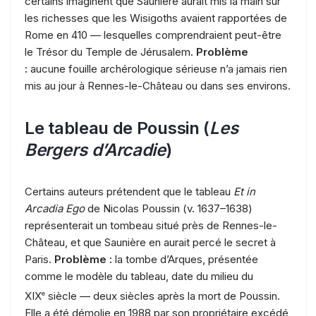
certains imaginent que Saunière aurait mis la main sur
les richesses que les Wisigoths avaient rapportées de
Rome en 410 — lesquelles comprendraient peut-être
le Trésor du Temple de Jérusalem.
Problème
:
aucune fouille archérologique sérieuse n’a jamais rien
mis au jour à Rennes-le-Château ou dans ses environs.
Le tableau de Poussin (
Les
Bergers d’Arcadie
)
Certains auteurs prétendent que le tableau
Et in
Arcadia Ego
de Nicolas Poussin (v. 1637–1638)
représenterait un tombeau situé près de Rennes-le-
Château, et que Saunière en aurait percé le secret à
Paris.
Problème :
la tombe d’Arques, présentée
comme le modèle du tableau, date du milieu du
XIX
e
siècle — deux siècles après la mort de Poussin.
Elle a été démolie en 1988 par son propriétaire excédé