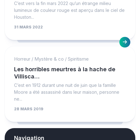
C’est vers la fin mars 2022 qu’un étrange milieu
lumineux de couleur rouge est aperçu dans le ciel de
Houston...
31 MARS 2022
Horreur
/
Mystère & co
/
Spiritisme
Les horribles meurtres à la hache de
Villisca…
C’est en 1912 durant une nuit de juin que la famille
Moore a été assassiné dans leur maison, personne
ne...
28 MARS 2019
Navigation