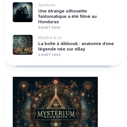
Spiritisme
Une étrange silhouette
fantomatique a été filmé au
Honduras
3 AOÛT 2026
Mystère & co
La boîte à dibbouk : anatomie d’une
légende née sur eBay
2 AOÛT 2026