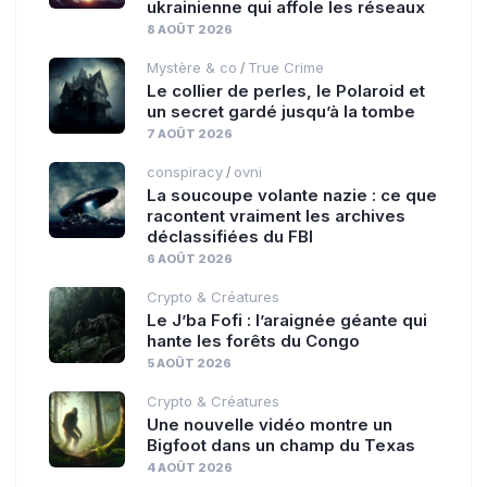
ukrainienne qui affole les réseaux
8 AOÛT 2026
Mystère & co
True Crime
/
Le collier de perles, le Polaroid et
un secret gardé jusqu’à la tombe
7 AOÛT 2026
conspiracy
ovni
/
La soucoupe volante nazie : ce que
racontent vraiment les archives
déclassifiées du FBI
6 AOÛT 2026
Crypto & Créatures
Le J’ba Fofi : l’araignée géante qui
hante les forêts du Congo
5 AOÛT 2026
Crypto & Créatures
Une nouvelle vidéo montre un
Bigfoot dans un champ du Texas
4 AOÛT 2026