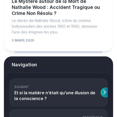
Le Mystère autour de la Mort de
Nathalie Wood : Accident Tragique ou
Crime Non Résolu ?
Le décès de Nathalie Wood, icône du cinéma
hollywoodien des années 1950 et 1960, demeure
l’une des énigmes les plus...
2 MARS 2025
Navigation
SUIVANT
Et si la matière n’était qu’une illusion de
la conscience ?