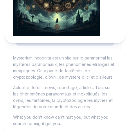
Mysterium Incognita est un site sur le paranormal les
mystères paranormaux, les phénomènes étranges et
inexpliqués. On y parle de fantômes, de
cryptozoologie, d’ovni, de mystère d’ici et d’ailleurs.
Actualité, forum, news, reportage, article… Tout sur
les phénomènes paranormaux et inexpliqués, les
ovnis, les fantômes, la cryptozoologie les mythes et
légendes de notre monde et des autres…
What you don’t know can’t hurt you, but what you
search for might get you.