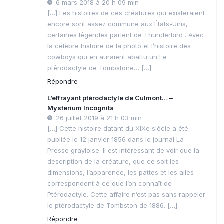
6 mars 2018 à 20 h 09 min
[…] Les histoires de ces créatures qui existeraient
encore sont assez commune aux États-Unis,
certaines légendes parlent de Thunderbird . Avec
la célèbre histoire de la photo et l’histoire des
cowboys qui en auraient abattu un Le
ptérodactyle de Tombstone… […]
Répondre
L’effrayant ptérodactyle de Culmont… –
Mysterium Incognita
26 juillet 2019 à 21 h 03 min
[…] Cette histoire datant du XIXe siècle a été
publiée le 12 janvier 1856 dans le journal La
Presse grayloise. Il est intéressant de voir que la
description de la créature, que ce soit les
dimensions, l’apparence, les pattes et les ailes
correspondent à ce que l’on connaît de
Ptérodactyle. Cette affaire n’est pas sans rappeler
le ptérodactyle de Tombston de 1886. […]
Répondre