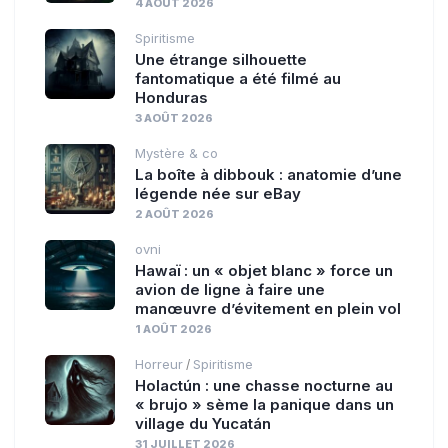
4 AOÛT 2026
Spiritisme
Une étrange silhouette
fantomatique a été filmé au
Honduras
3 AOÛT 2026
Mystère & co
La boîte à dibbouk : anatomie d’une
légende née sur eBay
2 AOÛT 2026
ovni
Hawaï : un « objet blanc » force un
avion de ligne à faire une
manœuvre d’évitement en plein vol
1 AOÛT 2026
Horreur
Spiritisme
/
Holactún : une chasse nocturne au
« brujo » sème la panique dans un
village du Yucatán
31 JUILLET 2026