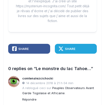
et l'inexpliqué. J'ai créé un site
https://mysterium-incognita.com/ Tout petit déjà
je rêvais d'écrire et j'ai décidé de publier des
livres sur des sujets que j'aime et aussi de la
fiction.
SHARE
SHARE
0 replies on “Le monstre du lac Tahoe…”
comtenalezcichocki
14 décembre 2018 à 21 h 04 min
A reblogué ceci sur
Peuples Observateurs Avant
Garde Togolaise et Africaine
.
Répondre