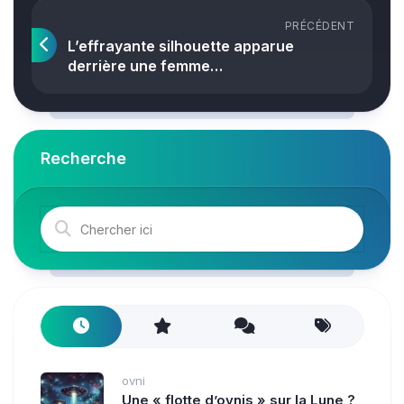
PRÉCÉDENT
L’effrayante silhouette apparue
derrière une femme…
Recherche
ovni
Une « flotte d’ovnis » sur la Lune ?