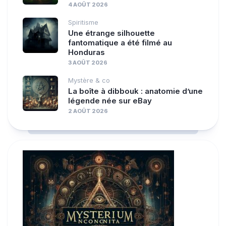
4 AOÛT 2026
Spiritisme
Une étrange silhouette
fantomatique a été filmé au
Honduras
3 AOÛT 2026
Mystère & co
La boîte à dibbouk : anatomie d’une
légende née sur eBay
2 AOÛT 2026