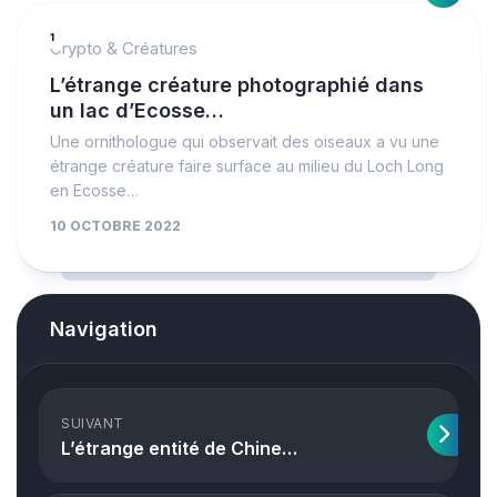
1
Crypto & Créatures
L’étrange créature photographié dans
un lac d’Ecosse…
Une ornithologue qui observait des oiseaux a vu une
étrange créature faire surface au milieu du Loch Long
en Ecosse…
10 OCTOBRE 2022
Navigation
SUIVANT
L’étrange entité de Chine…