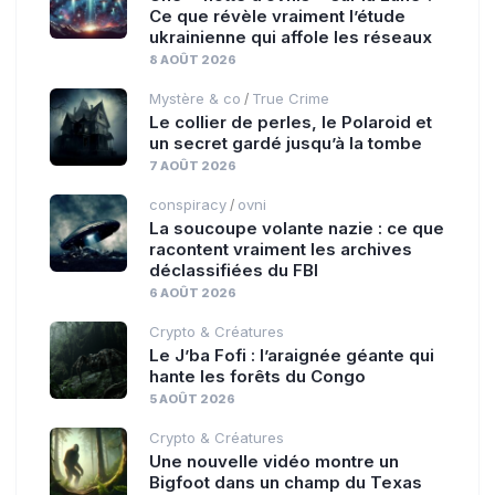
Ce que révèle vraiment l’étude
ukrainienne qui affole les réseaux
8 AOÛT 2026
Mystère & co
True Crime
/
Le collier de perles, le Polaroid et
un secret gardé jusqu’à la tombe
7 AOÛT 2026
conspiracy
ovni
/
La soucoupe volante nazie : ce que
racontent vraiment les archives
déclassifiées du FBI
6 AOÛT 2026
Crypto & Créatures
Le J’ba Fofi : l’araignée géante qui
hante les forêts du Congo
5 AOÛT 2026
Crypto & Créatures
Une nouvelle vidéo montre un
Bigfoot dans un champ du Texas