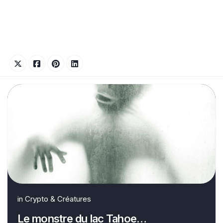
in
Crypto & Créatures
Le monstre du lac Tahoe…