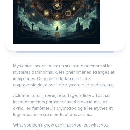
Mysterium Incognita est un site sur le paranormal les
mystères paranormaux, les phénomènes étranges et
inexpliqués. On y parle de fantômes, de
cryptozoologie, d’ovni, de mystère d’ici et d’ailleurs.
Actualité, forum, news, reportage, article… Tout sur
les phénomènes paranormaux et inexpliqués, les
ovnis, les fantômes, la cryptozoologie les mythes et
légendes de notre monde et des autres…
What you don’t know can’t hurt you, but what you