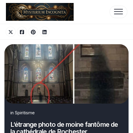
Skip
to
content
in
Spiritisme
L’étrange photo de moine fantôme de
la cathédrale de Rochester