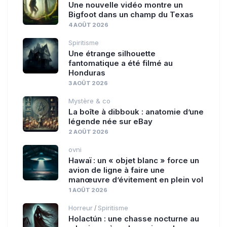
Une nouvelle vidéo montre un
Bigfoot dans un champ du Texas
4 AOÛT 2026
Spiritisme
Une étrange silhouette
fantomatique a été filmé au
Honduras
3 AOÛT 2026
Mystère & co
La boîte à dibbouk : anatomie d’une
légende née sur eBay
2 AOÛT 2026
ovni
Hawaï : un « objet blanc » force un
avion de ligne à faire une
manœuvre d’évitement en plein vol
1 AOÛT 2026
Horreur
Spiritisme
/
Holactún : une chasse nocturne au