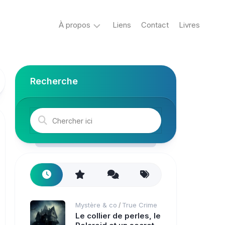
À propos
Liens
Contact
Livres
Crypto
&
Créatures
Recherche
ovni
Mystère
&
co
Spiritisme
conspiracy
Horreur
Mystère & co
True Crime
/
True
Le collier de perles, le