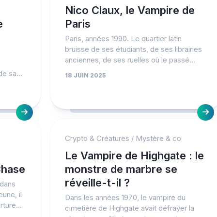
Nico Claux, le Vampire de
e
Paris
Paris, années 1990. Le quartier latin
bruisse de ses étudiants, de ses librairies
s
anciennes, de ses ruelles où le passé...
e sa...
18 JUIN 2025
Crypto & Créatures
/
Mystère & co
Le Vampire de Highgate : le
Chase
monstre de marbre se
réveille-t-il ?
 dans
une, il
Dans les années 1970, le vampire du
rture...
cimetière de Highgate avait défrayer la