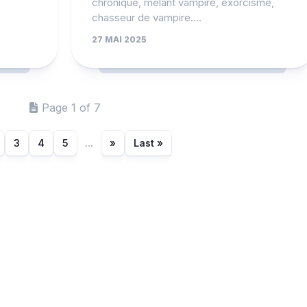
chronique, mêlant vampire, exorcisme,
chasseur de vampire....
27 MAI 2025
Page 1 of 7
3
4
5
...
»
Last »