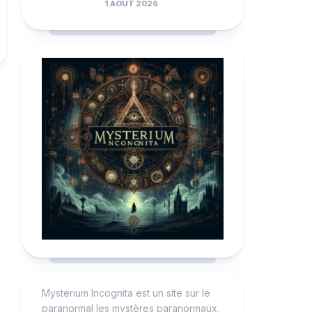
1 AOÛT 2026
Mysterium Incognita est un site sur le
paranormal les mystères paranormaux,