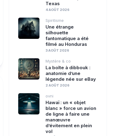
Texas
4 AOÛT 2026
Spiritisme
Une étrange
silhouette
fantomatique a été
filmé au Honduras
3 AOÛT 2026
Mystère & co
La boîte à dibbouk :
anatomie d’une
légende née sur eBay
2 AOÛT 2026
ovni
Hawaï : un « objet
blanc » force un avion
de ligne à faire une
manœuvre
d’évitement en plein
vol