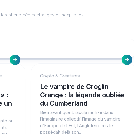
l, les phénomènes étranges et inexpliqués…
e
Crypto & Créatures
Le vampire de Croglin
» :
Grange : la légende oubliée
e un
du Cumberland
Bien avant que Dracula ne fixe dans
l’imaginaire collectif l’image du vampire
gate ou
d’Europe de l’Est, l’Angleterre rurale
ritz
possédait déjà son...
 ou...