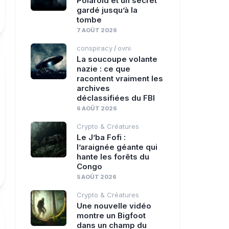
Polaroid et un secret
Crime
gardé jusqu’à la
tombe
7 AOÛT 2026
conspiracy
ovni
/
La soucoupe volante
nazie : ce que
racontent vraiment les
archives
déclassifiées du FBI
6 AOÛT 2026
Crypto & Créatures
Le J’ba Fofi :
l’araignée géante qui
hante les forêts du
Congo
5 AOÛT 2026
Crypto & Créatures
Une nouvelle vidéo
montre un Bigfoot
dans un champ du