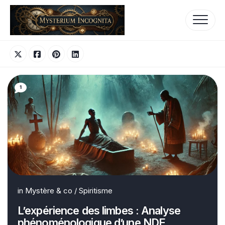
Skip
to
content
1
in
Mystère & co
/
Spiritisme
L’expérience des limbes : Analyse
phénoménologique d’une NDE