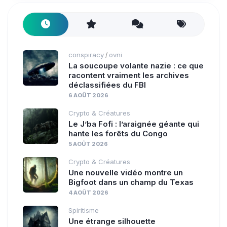
conspiracy
ovni
/
La soucoupe volante nazie : ce que
racontent vraiment les archives
déclassifiées du FBI
6 AOÛT 2026
Crypto & Créatures
Le J’ba Fofi : l’araignée géante qui
hante les forêts du Congo
5 AOÛT 2026
Crypto & Créatures
Une nouvelle vidéo montre un
Bigfoot dans un champ du Texas
4 AOÛT 2026
Spiritisme
Une étrange silhouette