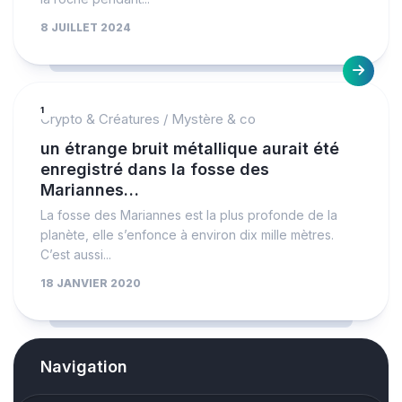
8 JUILLET 2024
1
Crypto & Créatures
/
Mystère & co
un étrange bruit métallique aurait été
enregistré dans la fosse des
Mariannes…
La fosse des Mariannes est la plus profonde de la
planète, elle s’enfonce à environ dix mille mètres.
C’est aussi...
18 JANVIER 2020
Navigation