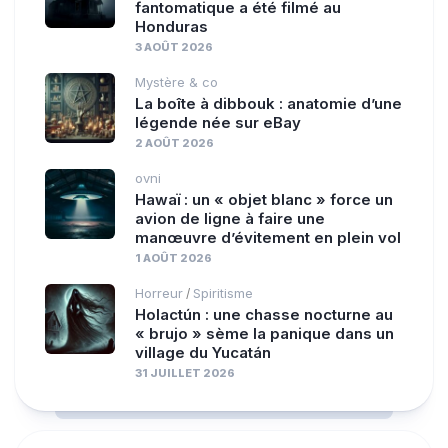
fantomatique a été filmé au
Honduras
3 AOÛT 2026
Mystère & co
La boîte à dibbouk : anatomie d’une
légende née sur eBay
2 AOÛT 2026
ovni
Hawaï : un « objet blanc » force un
avion de ligne à faire une
manœuvre d’évitement en plein vol
1 AOÛT 2026
Horreur
Spiritisme
/
Holactún : une chasse nocturne au
« brujo » sème la panique dans un
village du Yucatán
31 JUILLET 2026