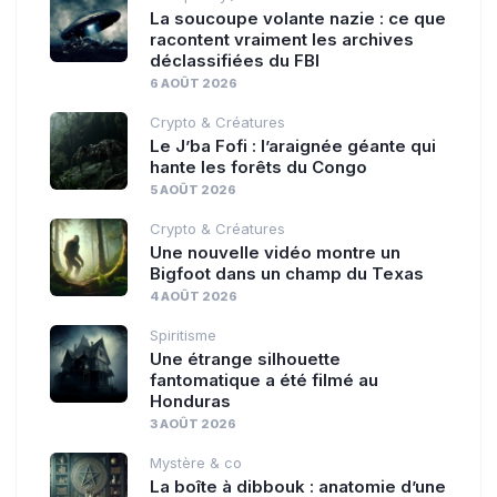
La soucoupe volante nazie : ce que
racontent vraiment les archives
déclassifiées du FBI
6 AOÛT 2026
Crypto & Créatures
Le J’ba Fofi : l’araignée géante qui
hante les forêts du Congo
5 AOÛT 2026
Crypto & Créatures
Une nouvelle vidéo montre un
Bigfoot dans un champ du Texas
4 AOÛT 2026
Spiritisme
Une étrange silhouette
fantomatique a été filmé au
Honduras
3 AOÛT 2026
Mystère & co
La boîte à dibbouk : anatomie d’une