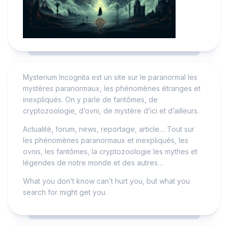
Mysterium Incognita est un site sur le paranormal les
mystères paranormaux, les phénomènes étranges et
inexpliqués. On y parle de fantômes, de
cryptozoologie, d’ovni, de mystère d’ici et d’ailleurs.
Actualité, forum, news, reportage, article… Tout sur
les phénomènes paranormaux et inexpliqués, les
ovnis, les fantômes, la cryptozoologie les mythes et
légendes de notre monde et des autres…
What you don’t know can’t hurt you, but what you
search for might get you.