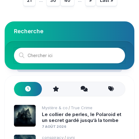
21
...
30
40
...
»
Last »
Recherche
Mystère & co
True Crime
/
Le collier de perles, le Polaroid et
un secret gardé jusqu’à la tombe
7 AOÛT 2026
conspiracy
ovni
/