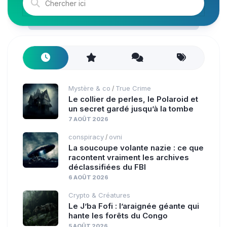
Mystère & co
True Crime
/
Le collier de perles, le Polaroid et
un secret gardé jusqu’à la tombe
7 AOÛT 2026
conspiracy
ovni
/
La soucoupe volante nazie : ce que
racontent vraiment les archives
déclassifiées du FBI
6 AOÛT 2026
Crypto & Créatures
Le J’ba Fofi : l’araignée géante qui
hante les forêts du Congo
5 AOÛT 2026