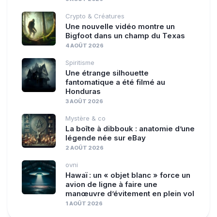
Crypto & Créatures
Une nouvelle vidéo montre un
Bigfoot dans un champ du Texas
4 AOÛT 2026
Spiritisme
Une étrange silhouette
fantomatique a été filmé au
Honduras
3 AOÛT 2026
Mystère & co
La boîte à dibbouk : anatomie d’une
légende née sur eBay
2 AOÛT 2026
ovni
Hawaï : un « objet blanc » force un
avion de ligne à faire une
manœuvre d’évitement en plein vol
1 AOÛT 2026