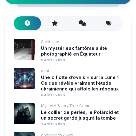
Spiritisme
Un mystérieux fantôme a été
photographié en Équateur
9 AOÛT 2026
ovni
Une « flotte d’ovnis » sur la Lune ?
Ce que révèle vraiment l’étude
ukrainienne qui affole les réseaux
8 AOÛT 2026
Mystère & co
True Crime
/
Le collier de perles, le Polaroid et
un secret gardé jusqu’à la tombe
7 AOÛT 2026
conspiracy
ovni
/