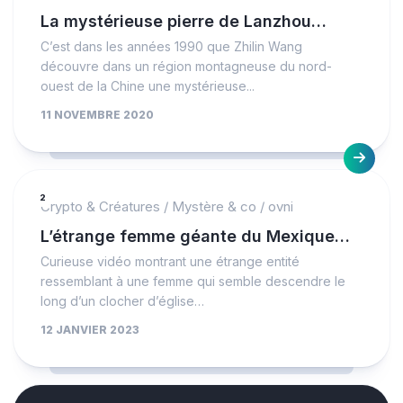
La mystérieuse pierre de Lanzhou…
C’est dans les années 1990 que Zhilin Wang
découvre dans un région montagneuse du nord-
ouest de la Chine une mystérieuse...
11 NOVEMBRE 2020
2
Crypto & Créatures
/
Mystère & co
/
ovni
L’étrange femme géante du Mexique…
Curieuse vidéo montrant une étrange entité
ressemblant à une femme qui semble descendre le
long d’un clocher d’église…
12 JANVIER 2023