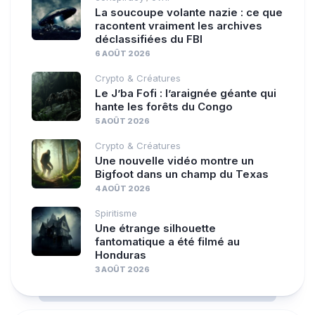
La soucoupe volante nazie : ce que
racontent vraiment les archives
déclassifiées du FBI
6 AOÛT 2026
Crypto & Créatures
Le J’ba Fofi : l’araignée géante qui
hante les forêts du Congo
5 AOÛT 2026
Crypto & Créatures
Une nouvelle vidéo montre un
Bigfoot dans un champ du Texas
4 AOÛT 2026
Spiritisme
Une étrange silhouette
fantomatique a été filmé au
Honduras
3 AOÛT 2026