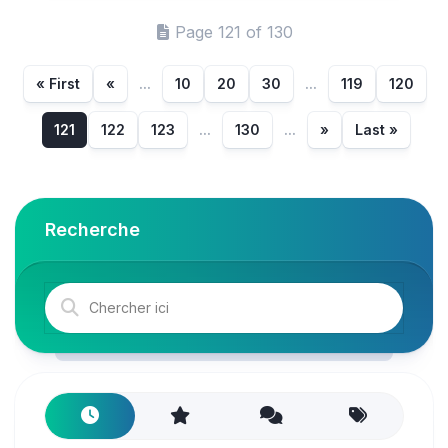
Page 121 of 130
« First
«
...
10
20
30
...
119
120
121
122
123
...
130
...
»
Last »
Recherche