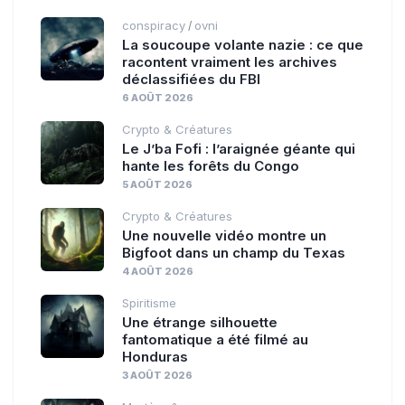
conspiracy
ovni
/
La soucoupe volante nazie : ce que
racontent vraiment les archives
déclassifiées du FBI
6 AOÛT 2026
Crypto & Créatures
Le J’ba Fofi : l’araignée géante qui
hante les forêts du Congo
5 AOÛT 2026
Crypto & Créatures
Une nouvelle vidéo montre un
Bigfoot dans un champ du Texas
4 AOÛT 2026
Spiritisme
Une étrange silhouette
fantomatique a été filmé au
Honduras
3 AOÛT 2026