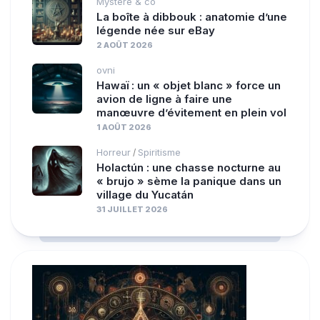
Mystère & co
La boîte à dibbouk : anatomie d’une
légende née sur eBay
2 AOÛT 2026
ovni
Hawaï : un « objet blanc » force un
avion de ligne à faire une
manœuvre d’évitement en plein vol
1 AOÛT 2026
Horreur
Spiritisme
/
Holactún : une chasse nocturne au
« brujo » sème la panique dans un
village du Yucatán
31 JUILLET 2026