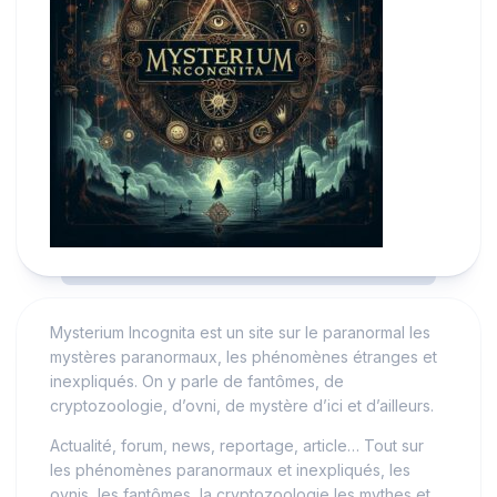
Mysterium Incognita est un site sur le paranormal les
mystères paranormaux, les phénomènes étranges et
inexpliqués. On y parle de fantômes, de
cryptozoologie, d’ovni, de mystère d’ici et d’ailleurs.
Actualité, forum, news, reportage, article… Tout sur
les phénomènes paranormaux et inexpliqués, les
ovnis, les fantômes, la cryptozoologie les mythes et