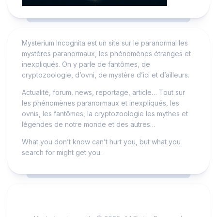
Mysterium Incognita est un site sur le paranormal les
mystères paranormaux, les phénomènes étranges et
inexpliqués. On y parle de fantômes, de
cryptozoologie, d’ovni, de mystère d’ici et d’ailleurs.
Actualité, forum, news, reportage, article… Tout sur
les phénomènes paranormaux et inexpliqués, les
ovnis, les fantômes, la cryptozoologie les mythes et
légendes de notre monde et des autres…
What you don’t know can’t hurt you, but what you
search for might get you.