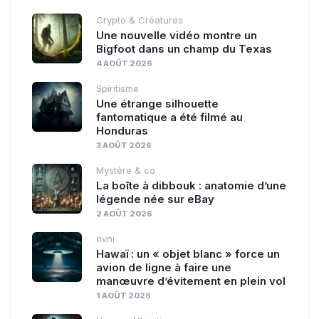
Crypto & Créatures
Une nouvelle vidéo montre un
Bigfoot dans un champ du Texas
4 AOÛT 2026
Spiritisme
Une étrange silhouette
fantomatique a été filmé au
Honduras
3 AOÛT 2026
Mystère & co
La boîte à dibbouk : anatomie d’une
légende née sur eBay
2 AOÛT 2026
ovni
Hawaï : un « objet blanc » force un
avion de ligne à faire une
manœuvre d’évitement en plein vol
1 AOÛT 2026