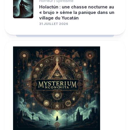
Horreur
Spiritisme
/
Holactún : une chasse nocturne au
« brujo » sème la panique dans un
village du Yucatán
31 JUILLET 2026