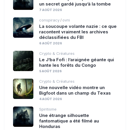
un secret gardé jusqu’à la tombe
7 AOÛT 2026
conspiracy
ovni
/
La soucoupe volante nazie : ce que
racontent vraiment les archives
déclassifiées du FBI
6 AOÛT 2026
Crypto & Créatures
Le J’ba Fofi : l’araignée géante qui
hante les forêts du Congo
5 AOÛT 2026
Crypto & Créatures
Une nouvelle vidéo montre un
Bigfoot dans un champ du Texas
4 AOÛT 2026
Spiritisme
Une étrange silhouette
fantomatique a été filmé au
Honduras