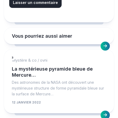
Vous pourriez aussi aimer
3
Mystère & co
/
ovni
La mystérieuse pyramide bleue de
Mercure…
Des astronomes de la NASA ont découvert une
mystérieuse structure de forme pyramidale bleue sur
la surface de Mercure…
12 JANVIER 2022