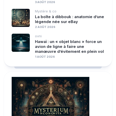
3 AOÛT 2026
Mystère & co
La boîte à dibbouk : anatomie d’une
légende née sur eBay
2 AOÛT 2026
ovni
Hawaï : un « objet blanc » force un
avion de ligne à faire une
manœuvre d’évitement en plein vol
1 AOÛT 2026