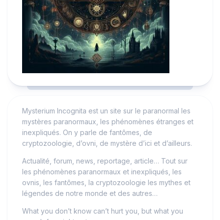
Mysterium Incognita est un site sur le paranormal les
mystères paranormaux, les phénomènes étranges et
inexpliqués. On y parle de fantômes, de
cryptozoologie, d’ovni, de mystère d’ici et d’ailleurs.
Actualité, forum, news, reportage, article… Tout sur
les phénomènes paranormaux et inexpliqués, les
ovnis, les fantômes, la cryptozoologie les mythes et
légendes de notre monde et des autres…
What you don’t know can’t hurt you, but what you