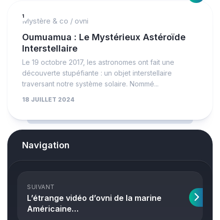
1
Mystère & co
/
ovni
Oumuamua : Le Mystérieux Astéroïde
Interstellaire
Le 19 octobre 2017, les astronomes ont fait une
découverte stupéfiante : un objet interstellaire
traversant notre système solaire. Nommé...
18 JUILLET 2024
Navigation
SUIVANT
L’étrange vidéo d’ovni de la marine
Américaine…