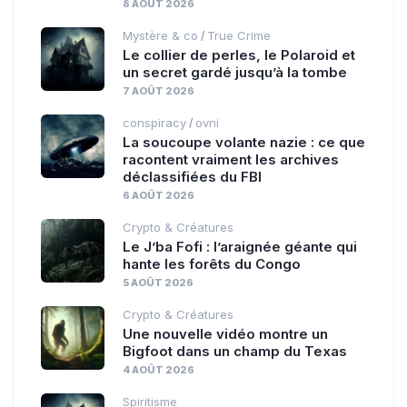
8 AOÛT 2026
Mystère & co
True Crime
/
Le collier de perles, le Polaroid et
un secret gardé jusqu’à la tombe
7 AOÛT 2026
conspiracy
ovni
/
La soucoupe volante nazie : ce que
racontent vraiment les archives
déclassifiées du FBI
6 AOÛT 2026
Crypto & Créatures
Le J’ba Fofi : l’araignée géante qui
hante les forêts du Congo
5 AOÛT 2026
Crypto & Créatures
Une nouvelle vidéo montre un
Bigfoot dans un champ du Texas
4 AOÛT 2026
Spiritisme