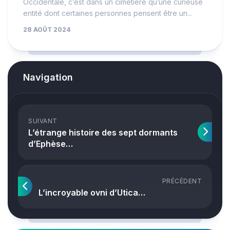
Occidentale, c’est dans un cimetière qu’une curieuse
entité dont certaines personnes pensent être un...
28 AOÛT 2024
Navigation
SUIVANT
L’étrange histoire des sept dormants
d’Ephèse…
PRÉCÉDENT
L’incroyable ovni d’Utica…