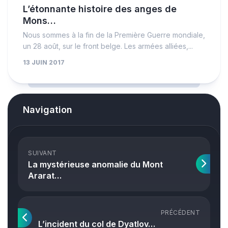
L’étonnante histoire des anges de
Mons…
Nous sommes à la fin de la Première Guerre mondiale,
un 28 août, sur le front belge. Les armées alliées,...
13 JUIN 2017
Navigation
SUIVANT
La mystérieuse anomalie du Mont
Ararat…
PRÉCÉDENT
L’incident du col de Dyatlov…