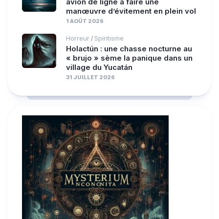
avion de ligne à faire une
manœuvre d’évitement en plein vol
1 AOÛT 2026
Horreur
Spiritisme
/
Holactún : une chasse nocturne au
« brujo » sème la panique dans un
village du Yucatán
31 JUILLET 2026