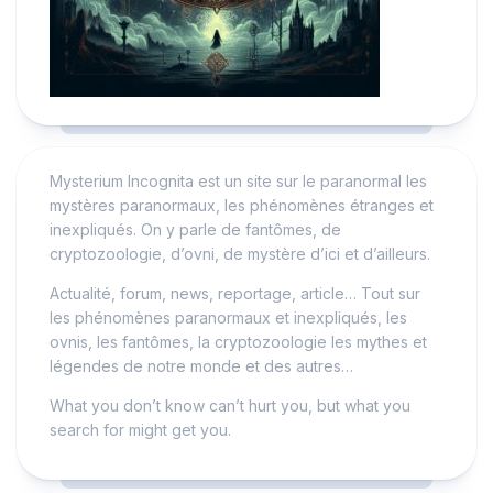
Mysterium Incognita est un site sur le paranormal les
mystères paranormaux, les phénomènes étranges et
inexpliqués. On y parle de fantômes, de
cryptozoologie, d’ovni, de mystère d’ici et d’ailleurs.
Actualité, forum, news, reportage, article… Tout sur
les phénomènes paranormaux et inexpliqués, les
ovnis, les fantômes, la cryptozoologie les mythes et
légendes de notre monde et des autres…
What you don’t know can’t hurt you, but what you
search for might get you.