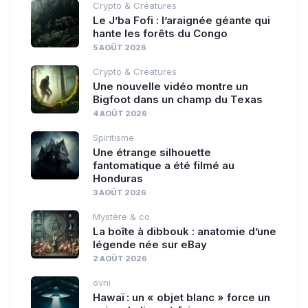
Crypto & Créatures
Le J’ba Fofi : l’araignée géante qui
hante les forêts du Congo
5 AOÛT 2026
Crypto & Créatures
Une nouvelle vidéo montre un
Bigfoot dans un champ du Texas
4 AOÛT 2026
Spiritisme
Une étrange silhouette
fantomatique a été filmé au
Honduras
3 AOÛT 2026
Mystère & co
La boîte à dibbouk : anatomie d’une
légende née sur eBay
2 AOÛT 2026
ovni
Hawaï : un « objet blanc » force un