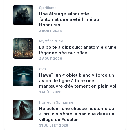
Spiritisme
Une étrange silhouette
fantomatique a été filmé au
Honduras
3 AOÛT 2026
Mystère & co
La boîte à dibbouk : anatomie d’une
légende née sur eBay
2 AOÛT 2026
ovni
Hawaï : un « objet blanc » force un
avion de ligne à faire une
manœuvre d’évitement en plein vol
1 AOÛT 2026
Horreur
Spiritisme
/
Holactún : une chasse nocturne au
« brujo » sème la panique dans un
village du Yucatán
31 JUILLET 2026