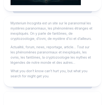
Mysterium Incognita est un site sur le paranormal les
mystères paranormaux, les phénomènes étranges et
inexpliqués. On y parle de fantômes, de
cryptozoologie, d’ovni, de mystère d’ici et d’ailleurs.
Actualité, forum, news, reportage, article… Tout sur
les phénomènes paranormaux et inexpliqués, les
ovnis, les fantômes, la cryptozoologie les mythes et
légendes de notre monde et des autres…
What you don’t know can’t hurt you, but what you
search for might get you.