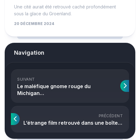
Une cité aurait été retrouvé caché profondément
sous la glace du Groenland.
20 DÉCEMBRE 2024
Navigation
SUIVANT
Le maléfique gnome rouge du
Michigan…
PRÉCÉDENT
L’étrange film retrouvé dans une boîte…