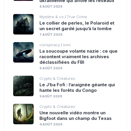
ukrainienne qui affole les réseaux
8 AOÛT 2026
Mystère & co
True Crime
/
Le collier de perles, le Polaroid et
un secret gardé jusqu’à la tombe
7 AOÛT 2026
conspiracy
ovni
/
La soucoupe volante nazie : ce que
racontent vraiment les archives
déclassifiées du FBI
6 AOÛT 2026
Crypto & Créatures
Le J’ba Fofi : l’araignée géante qui
hante les forêts du Congo
5 AOÛT 2026
Crypto & Créatures
Une nouvelle vidéo montre un
Bigfoot dans un champ du Texas
4 AOÛT 2026