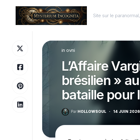
Skip
to
Site sur le paranorma
content
in
ovni
L’Affaire Varg
brésilien » a
bataille pour 
Par
HOLLOWSOUL
·
14 JUIN 2026