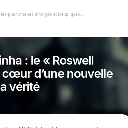
l, les phénomènes étranges et inexpliqués…
inha : le « Roswell
u cœur d’une nouvelle
la vérité