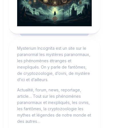
Mysterium Incognita est un site sur le
paranormal les mystères paranormaux,
les phénomènes étranges et
inexpliqués. On y parle de fantômes,
de cryptozoologie, d’ovni, de mystère
d’ici et d’ailleurs.
Actualité, forum, news, reportage,
article… Tout sur les phénomènes
paranormaux et inexpliqués, les ovnis,
les fantômes, la cryptozoologie les
mythes et légendes de notre monde et
des autres…