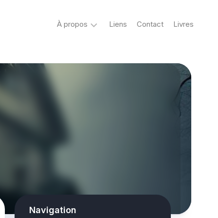
À propos
Liens
Contact
Livres
Crypto
&
Créatures
ovni
Mystère
&
co
Spiritisme
conspiracy
Horreur
True
Navigation