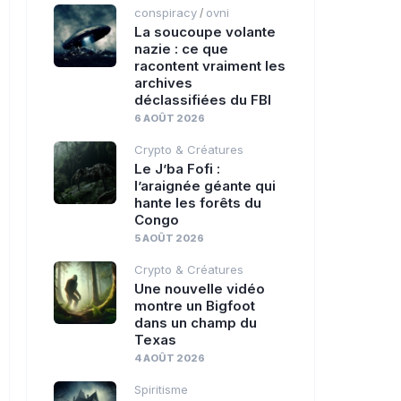
conspiracy
ovni
/
La soucoupe volante
nazie : ce que
racontent vraiment les
archives
déclassifiées du FBI
6 AOÛT 2026
Crypto & Créatures
Le J’ba Fofi :
l’araignée géante qui
hante les forêts du
Congo
5 AOÛT 2026
Crypto & Créatures
Une nouvelle vidéo
montre un Bigfoot
dans un champ du
Texas
4 AOÛT 2026
Spiritisme