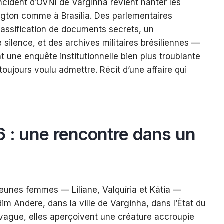
’incident d’OVNI de Varginha revient hanter les
ngton comme à Brasília. Des parlementaires
lassification de documents secrets, un
e silence, et des archives militaires brésiliennes —
 une enquête institutionnelle bien plus troublante
toujours voulu admettre. Récit d’une affaire qui
6 : une rencontre dans un
jeunes femmes — Liliane, Valquíria et Kátia —
dim Andere, dans la ville de Varginha, dans l’État du
 vague, elles aperçoivent une créature accroupie