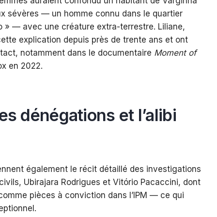
s femmes auraient confondu un habitant de Varginha
aux sévères — un homme connu dans le quartier
» — avec une créature extra-terrestre. Liliane,
 cette explication depuis près de trente ans et ont
ntact, notamment dans le documentaire
Moment of
ox en 2022.
es dénégations et l’alibi
ennent également le récit détaillé des investigations
vils, Ubirajara Rodrigues et Vitório Pacaccini, dont
s comme pièces à conviction dans l’IPM — ce qui
eptionnel.