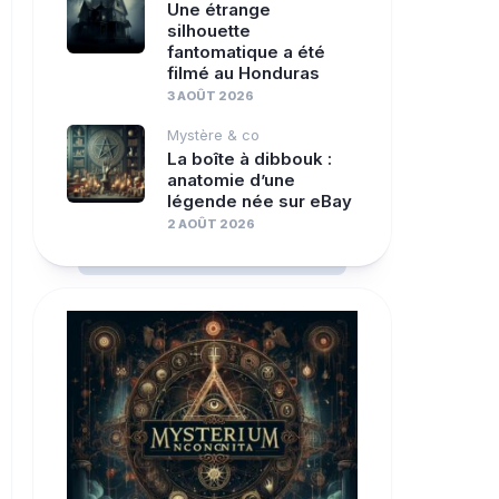
Une étrange
silhouette
fantomatique a été
filmé au Honduras
3 AOÛT 2026
Mystère & co
La boîte à dibbouk :
anatomie d’une
légende née sur eBay
2 AOÛT 2026