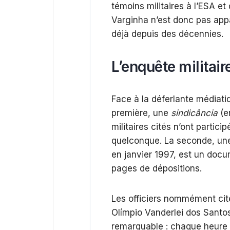
témoins militaires à l’ESA e
Varginha n’est donc pas appar
déjà depuis des décennies.
L’enquête militair
Face à la déferlante médiati
première, une
sindicância
(e
militaires cités n’ont partic
quelconque. La seconde, une 
en janvier 1997, est un doc
pages de dépositions.
Les officiers nommément cité
Olímpio Vanderlei dos Santo
remarquable : chaque heure d