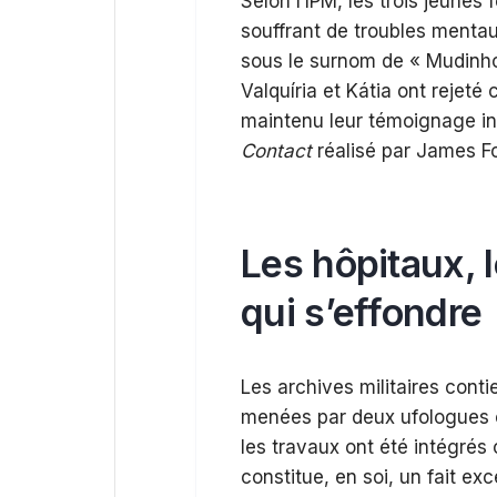
Selon l’IPM, les trois jeune
souffrant de troubles ment
sous le surnom de « Mudinho 
Valquíria et Kátia ont rejeté
maintenu leur témoignage i
Contact
réalisé par James F
Les hôpitaux, l
qui s’effondre
Les archives militaires conti
menées par deux ufologues ci
les travaux ont été intégré
constitue, en soi, un fait exc