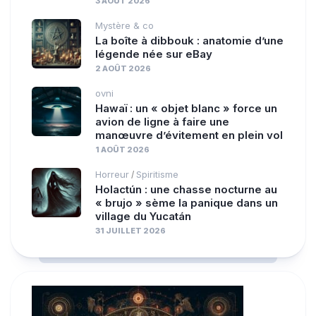
3 AOÛT 2026
Mystère & co
La boîte à dibbouk : anatomie d’une
légende née sur eBay
2 AOÛT 2026
ovni
Hawaï : un « objet blanc » force un
avion de ligne à faire une
manœuvre d’évitement en plein vol
1 AOÛT 2026
Horreur
Spiritisme
/
Holactún : une chasse nocturne au
« brujo » sème la panique dans un
village du Yucatán
31 JUILLET 2026