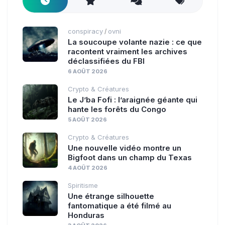
conspiracy
ovni
/
La soucoupe volante nazie : ce que
racontent vraiment les archives
déclassifiées du FBI
6 AOÛT 2026
Crypto & Créatures
Le J’ba Fofi : l’araignée géante qui
hante les forêts du Congo
5 AOÛT 2026
Crypto & Créatures
Une nouvelle vidéo montre un
Bigfoot dans un champ du Texas
4 AOÛT 2026
Spiritisme
Une étrange silhouette
fantomatique a été filmé au
Honduras