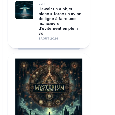
ovni
Hawaï : un « objet
blanc » force un avion
de ligne à faire une
manœuvre
d’évitement en plein
vol
1 AOÛT 2026