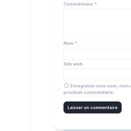
Commentaire
*
Nom
*
Site web
Enregistrer mon nom, mon e
prochain commentaire.