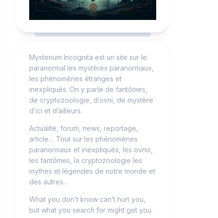
Mysterium Incognita est un site sur le
paranormal les mystères paranormaux,
les phénomènes étranges et
inexpliqués. On y parle de fantômes,
de cryptozoologie, d’ovni, de mystère
d’ici et d’ailleurs.
Actualité, forum, news, reportage,
article… Tout sur les phénomènes
paranormaux et inexpliqués, les ovnis,
les fantômes, la cryptozoologie les
mythes et légendes de notre monde et
des autres…
What you don’t know can’t hurt you,
but what you search for might get you.