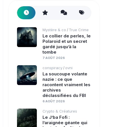
Mystère & co
True Crime
/
Le collier de perles, le
Polaroid et un secret
gardé jusqu’à la
tombe
7 AOÛT 2026
conspiracy
ovni
/
La soucoupe volante
nazie : ce que
racontent vraiment les
archives
déclassifiées du FBI
6 AOÛT 2026
Crypto & Créatures
Le J’ba Fofi :
l’araignée géante qui