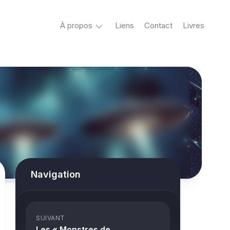
À propos
Liens
Contact
Livres
Crypto
&
Créatures
ovni
Mystère
&
co
Spiritisme
Navigation
conspiracy
Horreur
SUIVANT
True
Les « Monstres de