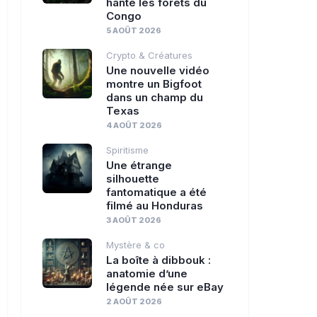
hante les forêts du
Congo
5 AOÛT 2026
Crypto & Créatures
Une nouvelle vidéo
montre un Bigfoot
dans un champ du
Texas
4 AOÛT 2026
Spiritisme
Une étrange
silhouette
fantomatique a été
filmé au Honduras
3 AOÛT 2026
Mystère & co
La boîte à dibbouk :
anatomie d’une
légende née sur eBay
2 AOÛT 2026