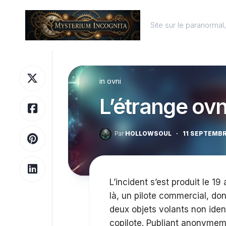
Skip
to
Site sur le paranorma
content
in
ovni
L’étrange ovn
Par
HOLLOWSOUL
·
11 SEPTEMB
L’incident s’est produit le 19
là, un pilote commercial, dont
deux objets volants non ident
copilote. Publiant anonymeme