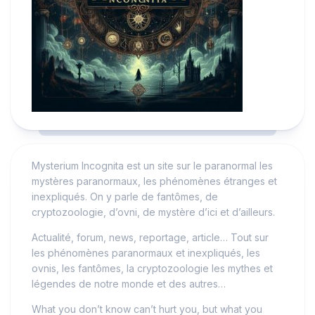
Mysterium Incognita est un site sur le paranormal les
mystères paranormaux, les phénomènes étranges et
inexpliqués. On y parle de fantômes, de
cryptozoologie, d’ovni, de mystère d’ici et d’ailleurs.
Actualité, forum, news, reportage, article… Tout sur
les phénomènes paranormaux et inexpliqués, les
ovnis, les fantômes, la cryptozoologie les mythes et
légendes de notre monde et des autres…
What you don’t know can’t hurt you, but what you