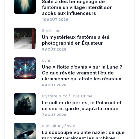
Suite a des témoignage de
fantôme un village interdit son
accès aux influenceurs
10 AOÛT 2026
Spiritisme
Un mystérieux fantôme a été
photographié en Équateur
9 AOÛT 2026
ovni
Une « flotte d’ovnis » sur la Lune ?
Ce que révèle vraiment l’étude
ukrainienne qui affole les réseaux
8 AOÛT 2026
Mystère & co
True Crime
/
Le collier de perles, le Polaroid et
un secret gardé jusqu’à la tombe
7 AOÛT 2026
conspiracy
ovni
/
La soucoupe volante nazie : ce que
racontent vraiment les archives