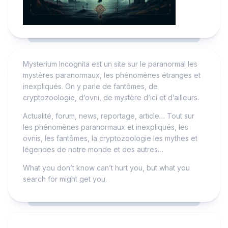
Mysterium Incognita est un site sur le paranormal les
mystères paranormaux, les phénomènes étranges et
inexpliqués. On y parle de fantômes, de
cryptozoologie, d’ovni, de mystère d’ici et d’ailleurs.
Actualité, forum, news, reportage, article… Tout sur
les phénomènes paranormaux et inexpliqués, les
ovnis, les fantômes, la cryptozoologie les mythes et
légendes de notre monde et des autres…
What you don’t know can’t hurt you, but what you
search for might get you.