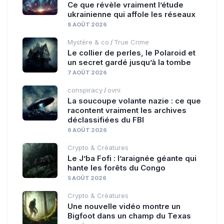
Ce que révèle vraiment l’étude
ukrainienne qui affole les réseaux
8 AOÛT 2026
Mystère & co
True Crime
/
Le collier de perles, le Polaroid et
un secret gardé jusqu’à la tombe
7 AOÛT 2026
conspiracy
ovni
/
La soucoupe volante nazie : ce que
racontent vraiment les archives
déclassifiées du FBI
6 AOÛT 2026
Crypto & Créatures
Le J’ba Fofi : l’araignée géante qui
hante les forêts du Congo
5 AOÛT 2026
Crypto & Créatures
Une nouvelle vidéo montre un
Bigfoot dans un champ du Texas