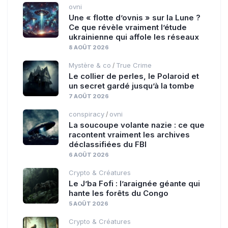
ovni
Une « flotte d’ovnis » sur la Lune ?
Ce que révèle vraiment l’étude
ukrainienne qui affole les réseaux
8 AOÛT 2026
Mystère & co
True Crime
/
Le collier de perles, le Polaroid et
un secret gardé jusqu’à la tombe
7 AOÛT 2026
conspiracy
ovni
/
La soucoupe volante nazie : ce que
racontent vraiment les archives
déclassifiées du FBI
6 AOÛT 2026
Crypto & Créatures
Le J’ba Fofi : l’araignée géante qui
hante les forêts du Congo
5 AOÛT 2026
Crypto & Créatures