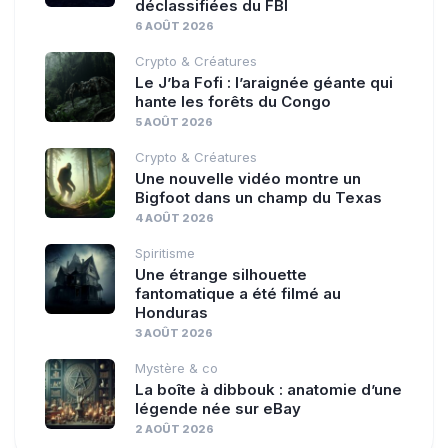
déclassifiées du FBI
6 AOÛT 2026
Crypto & Créatures
Le J’ba Fofi : l’araignée géante qui
hante les forêts du Congo
5 AOÛT 2026
Crypto & Créatures
Une nouvelle vidéo montre un
Bigfoot dans un champ du Texas
4 AOÛT 2026
Spiritisme
Une étrange silhouette
fantomatique a été filmé au
Honduras
3 AOÛT 2026
Mystère & co
La boîte à dibbouk : anatomie d’une
légende née sur eBay
2 AOÛT 2026