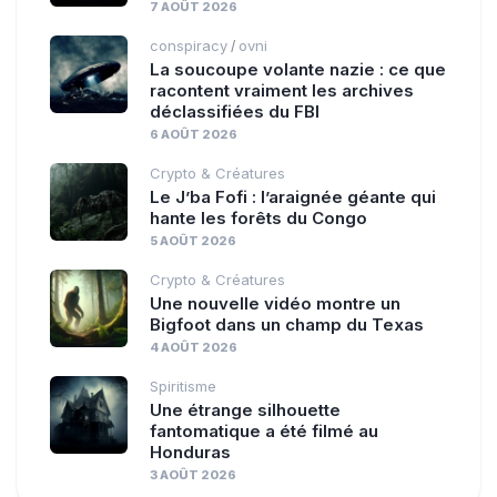
7 AOÛT 2026
conspiracy
ovni
/
La soucoupe volante nazie : ce que
racontent vraiment les archives
déclassifiées du FBI
6 AOÛT 2026
Crypto & Créatures
Le J’ba Fofi : l’araignée géante qui
hante les forêts du Congo
5 AOÛT 2026
Crypto & Créatures
Une nouvelle vidéo montre un
Bigfoot dans un champ du Texas
4 AOÛT 2026
Spiritisme
Une étrange silhouette
fantomatique a été filmé au
Honduras
3 AOÛT 2026