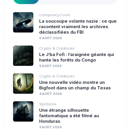
conspiracy
ovni
/
La soucoupe volante nazie : ce que
racontent vraiment les archives
déclassifiées du FBI
6 AOÛT 2026
Crypto & Créatures
Le J’ba Fofi : l’araignée géante qui
hante les forêts du Congo
5 AOÛT 2026
Crypto & Créatures
Une nouvelle vidéo montre un
Bigfoot dans un champ du Texas
4 AOÛT 2026
Spiritisme
Une étrange silhouette
fantomatique a été filmé au
Honduras
3 AOÛT 2026