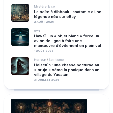
Mystère & co
La boîte à dibbouk : anatomie d’une
légende née sur eBay
2 AOÛT 2026
ovni
Hawaï : un « objet blanc » force un
avion de ligne à faire une
manœuvre d’évitement en plein vol
1 AOÛT 2026
Horreur
Spiritisme
/
Holactún : une chasse nocturne au
« brujo » sème la panique dans un
village du Yucatán
31 JUILLET 2026