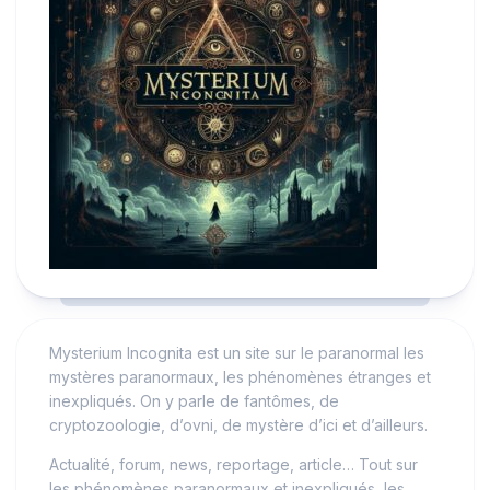
Mysterium Incognita est un site sur le paranormal les
mystères paranormaux, les phénomènes étranges et
inexpliqués. On y parle de fantômes, de
cryptozoologie, d’ovni, de mystère d’ici et d’ailleurs.
Actualité, forum, news, reportage, article… Tout sur
les phénomènes paranormaux et inexpliqués, les