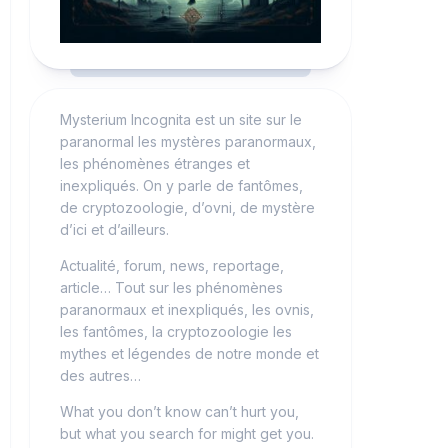
Mysterium Incognita est un site sur le
paranormal les mystères paranormaux,
les phénomènes étranges et
inexpliqués. On y parle de fantômes,
de cryptozoologie, d’ovni, de mystère
d’ici et d’ailleurs.
Actualité, forum, news, reportage,
article… Tout sur les phénomènes
paranormaux et inexpliqués, les ovnis,
les fantômes, la cryptozoologie les
mythes et légendes de notre monde et
des autres…
What you don’t know can’t hurt you,
but what you search for might get you.