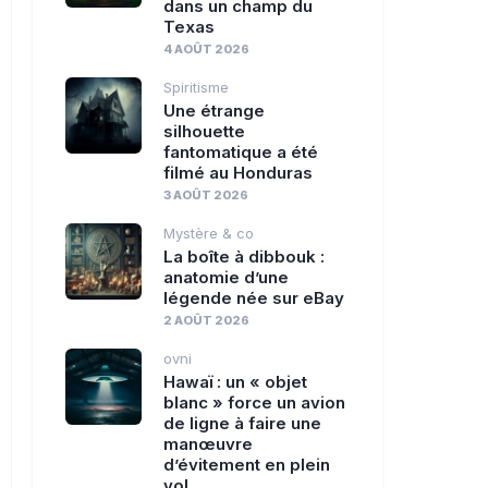
dans un champ du
Texas
4 AOÛT 2026
Spiritisme
Une étrange
silhouette
fantomatique a été
filmé au Honduras
3 AOÛT 2026
Mystère & co
La boîte à dibbouk :
anatomie d’une
légende née sur eBay
2 AOÛT 2026
ovni
Hawaï : un « objet
blanc » force un avion
de ligne à faire une
manœuvre
d’évitement en plein
vol