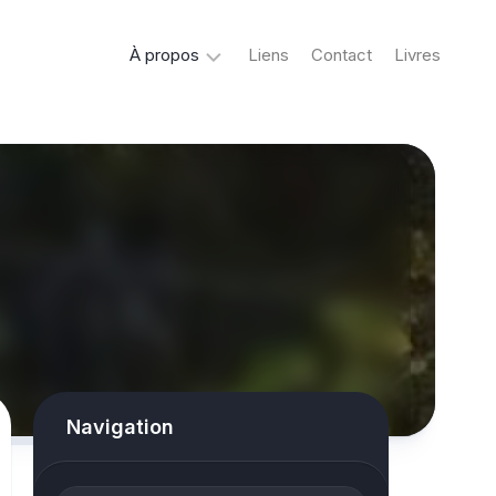
À propos
Liens
Contact
Livres
Crypto
&
Créatures
ovni
Mystère
&
co
Spiritisme
conspiracy
Navigation
Horreur
True