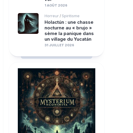
1 AOÛT 2026
Horreur
Spiritisme
/
Holactún : une chasse
nocturne au « brujo »
sème la panique dans
un village du Yucatán
31 JUILLET 2026