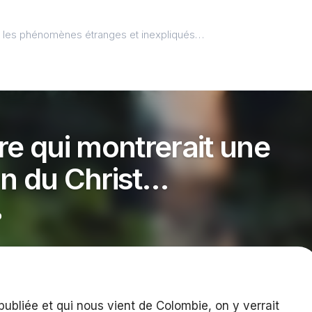
l, les phénomènes étranges et inexpliqués…
re qui montrerait une
on du Christ…
0
bliée et qui nous vient de Colombie, on y verrait