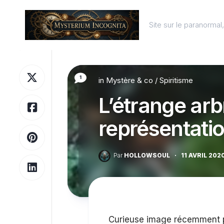
Skip
to
Site sur le paranorma
content
1
in
Mystère & co
/
Spiritisme
L’étrange arb
représentati
Par
HOLLOWSOUL
·
11 AVRIL 202
Curieuse image récemment pu