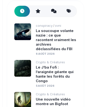
conspiracy
ovni
/
La soucoupe volante
nazie : ce que
racontent vraiment les
archives
déclassifiées du FBI
6 AOÛT 2026
Crypto & Créatures
Le J’ba Fofi :
l’araignée géante qui
hante les forêts du
Congo
5 AOÛT 2026
Crypto & Créatures
Une nouvelle vidéo
montre un Bigfoot