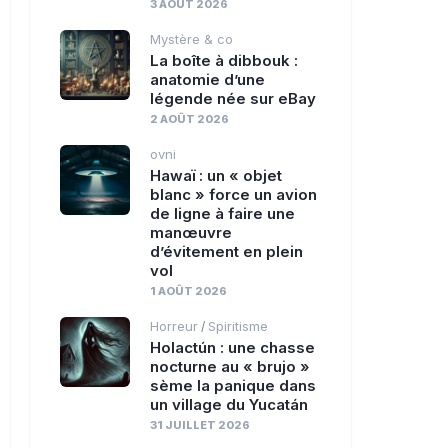
3 AOÛT 2026
Mystère & co
La boîte à dibbouk :
anatomie d’une
légende née sur eBay
2 AOÛT 2026
ovni
Hawaï : un « objet
blanc » force un avion
de ligne à faire une
manœuvre
d’évitement en plein
vol
1 AOÛT 2026
Horreur
Spiritisme
/
Holactún : une chasse
nocturne au « brujo »
sème la panique dans
un village du Yucatán
31 JUILLET 2026