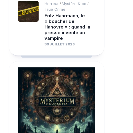
Horreur
Mystère & co
/
/
True Crime
Fritz Haarmann, le
« boucher de
Hanovre » : quand la
presse invente un
vampire
30 JUILLET 2026