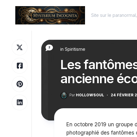
Skip
to
Site sur le paranorma
content
2
in
Spiritisme
Les fantômes
ancienne éc
Par
HOLLOWSOUL
·
24 FÉVRIER 
En octobre 2019 un groupe d’
photographié des fantômes 