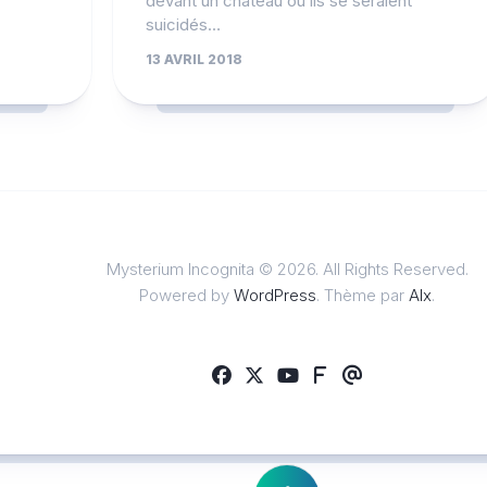
devant un château où ils se seraient
suicidés…
13 AVRIL 2018
Mysterium Incognita © 2026. All Rights Reserved.
Powered by
WordPress
. Thème par
Alx
.