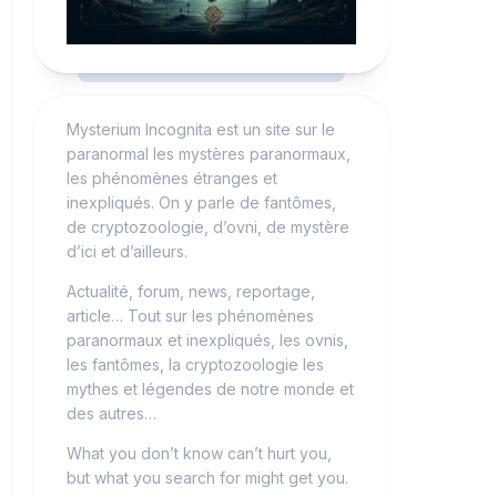
Mysterium Incognita est un site sur le
paranormal les mystères paranormaux,
les phénomènes étranges et
inexpliqués. On y parle de fantômes,
de cryptozoologie, d’ovni, de mystère
d’ici et d’ailleurs.
Actualité, forum, news, reportage,
article… Tout sur les phénomènes
paranormaux et inexpliqués, les ovnis,
les fantômes, la cryptozoologie les
mythes et légendes de notre monde et
des autres…
What you don’t know can’t hurt you,
but what you search for might get you.