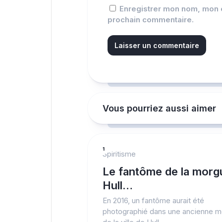
Enregistrer mon nom, mon e
prochain commentaire.
Vous pourriez aussi aimer
1
Spiritisme
Le fantôme de la morg
Hull…
En 2016, un fantôme aurait été
photographié dans une ancienne 