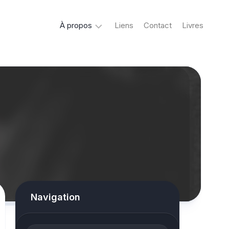
À propos
Liens
Contact
Livres
Crypto
&
Créatures
ovni
Mystère
&
co
Spiritisme
conspiracy
Navigation
Horreur
True