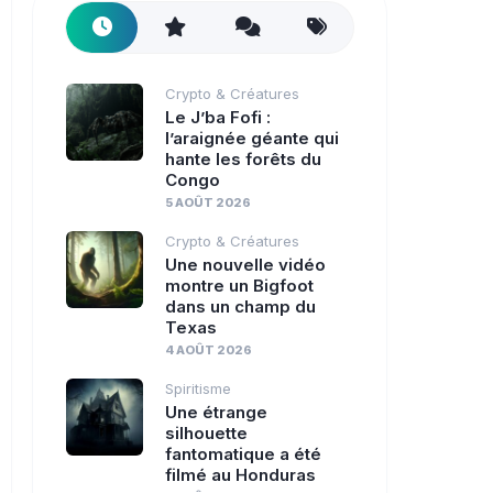
Crypto & Créatures
Le J’ba Fofi :
l’araignée géante qui
hante les forêts du
Congo
5 AOÛT 2026
Crypto & Créatures
Une nouvelle vidéo
montre un Bigfoot
dans un champ du
Texas
4 AOÛT 2026
Spiritisme
Une étrange
silhouette
fantomatique a été
filmé au Honduras