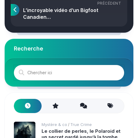
PRÉCÉDENT
L’incroyable vidéo d’un Bigfoot
Canadien…
Recherche
Mystère & co
True Crime
/
Le collier de perles, le Polaroid et
un secret gardé jusqu’à la tombe