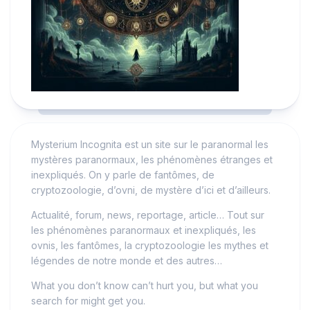
Mysterium Incognita est un site sur le paranormal les
mystères paranormaux, les phénomènes étranges et
inexpliqués. On y parle de fantômes, de
cryptozoologie, d’ovni, de mystère d’ici et d’ailleurs.
Actualité, forum, news, reportage, article… Tout sur
les phénomènes paranormaux et inexpliqués, les
ovnis, les fantômes, la cryptozoologie les mythes et
légendes de notre monde et des autres…
What you don’t know can’t hurt you, but what you
search for might get you.