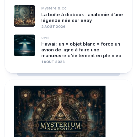
Mystère & co
La boîte à dibbouk : anatomie d’une
légende née sur eBay
2 AOÛT 2026
ovni
Hawaï : un « objet blanc » force un
avion de ligne à faire une
manœuvre d’évitement en plein vol
1 AOÛT 2026