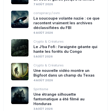
7 AOÛT 2026
conspiracy
ovni
/
La soucoupe volante nazie : ce que
racontent vraiment les archives
déclassifiées du FBI
6 AOÛT 2026
Crypto & Créatures
Le J’ba Fofi : l’araignée géante qui
hante les forêts du Congo
5 AOÛT 2026
Crypto & Créatures
Une nouvelle vidéo montre un
Bigfoot dans un champ du Texas
4 AOÛT 2026
Spiritisme
Une étrange silhouette
fantomatique a été filmé au
Honduras
3 AOÛT 2026