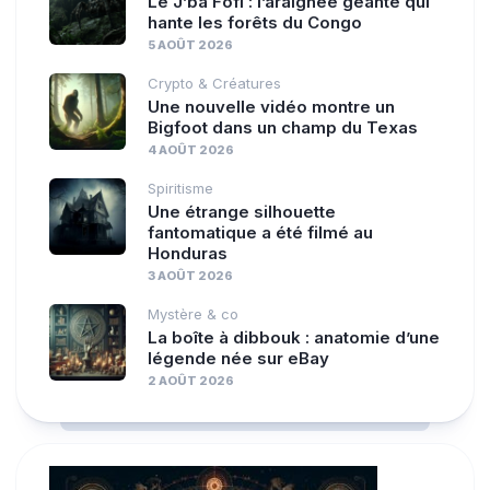
Le J’ba Fofi : l’araignée géante qui
hante les forêts du Congo
5 AOÛT 2026
Crypto & Créatures
Une nouvelle vidéo montre un
Bigfoot dans un champ du Texas
4 AOÛT 2026
Spiritisme
Une étrange silhouette
fantomatique a été filmé au
Honduras
3 AOÛT 2026
Mystère & co
La boîte à dibbouk : anatomie d’une
légende née sur eBay
2 AOÛT 2026