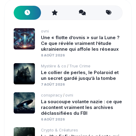
ovni
Une « flotte d’ovnis » sur la Lune ?
Ce que révèle vraiment l’étude
ukrainienne qui affole les réseaux
8 AOÛT 2026
Mystère & co
True Crime
/
Le collier de perles, le Polaroid et
un secret gardé jusqu’à la tombe
7 AOÛT 2026
conspiracy
ovni
/
La soucoupe volante nazie : ce que
racontent vraiment les archives
déclassifiées du FBI
6 AOÛT 2026
Crypto & Créatures