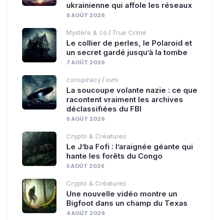
ukrainienne qui affole les réseaux
8 AOÛT 2026
Mystère & co
True Crime
/
Le collier de perles, le Polaroid et
un secret gardé jusqu’à la tombe
7 AOÛT 2026
conspiracy
ovni
/
La soucoupe volante nazie : ce que
racontent vraiment les archives
déclassifiées du FBI
6 AOÛT 2026
Crypto & Créatures
Le J’ba Fofi : l’araignée géante qui
hante les forêts du Congo
5 AOÛT 2026
Crypto & Créatures
Une nouvelle vidéo montre un
Bigfoot dans un champ du Texas
4 AOÛT 2026