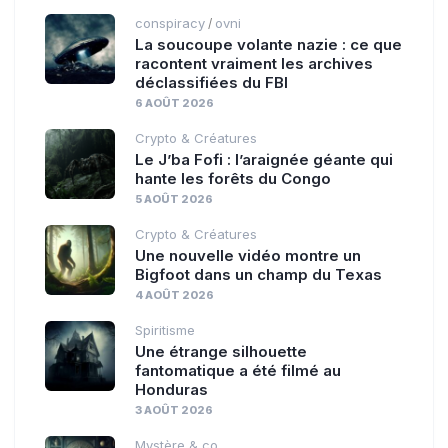
conspiracy
ovni
/
La soucoupe volante nazie : ce que
racontent vraiment les archives
déclassifiées du FBI
6 AOÛT 2026
Crypto & Créatures
Le J’ba Fofi : l’araignée géante qui
hante les forêts du Congo
5 AOÛT 2026
Crypto & Créatures
Une nouvelle vidéo montre un
Bigfoot dans un champ du Texas
4 AOÛT 2026
Spiritisme
Une étrange silhouette
fantomatique a été filmé au
Honduras
3 AOÛT 2026
Mystère & co