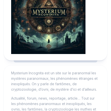
Mysterium Incognita est un site sur le paranormal les
mystères paranormaux, les phénomènes étranges et
inexpliqués. On y parle de fantômes, de
cryptozoologie, d’ovni, de mystère d’ici et d’ailleurs.
Actualité, forum, news, reportage, article… Tout sur
les phénomènes paranormaux et inexpliqués, les
ovnis, les fantômes, la cryptozoologie les mythes et