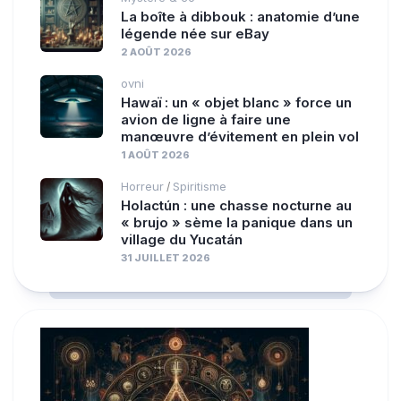
La boîte à dibbouk : anatomie d’une
légende née sur eBay
2 AOÛT 2026
ovni
Hawaï : un « objet blanc » force un
avion de ligne à faire une
manœuvre d’évitement en plein vol
1 AOÛT 2026
Horreur
Spiritisme
/
Holactún : une chasse nocturne au
« brujo » sème la panique dans un
village du Yucatán
31 JUILLET 2026