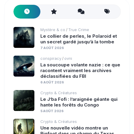
Mystère & co
True Crime
/
Le collier de perles, le Polaroid et
un secret gardé jusqu’à la tombe
7 AOÛT 2026
conspiracy
ovni
/
La soucoupe volante nazie : ce que
racontent vraiment les archives
déclassifiées du FBI
6 AOÛT 2026
Crypto & Créatures
Le J’ba Fofi : l’araignée géante qui
hante les forêts du Congo
5 AOÛT 2026
Crypto & Créatures
Une nouvelle vidéo montre un
Bigfoot dans un champ du Texas