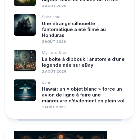
4 AOÛT 2026
Spiritisme
Une étrange silhouette
fantomatique a été filmé au
Honduras
3 AOÛT 2026
Mystère & co
La boîte à dibbouk : anatomie d’une
légende née sur eBay
2 AOÛT 2026
ovni
Hawaï : un « objet blanc » force un
avion de ligne à faire une
manœuvre d’évitement en plein vol
1 AOÛT 2026