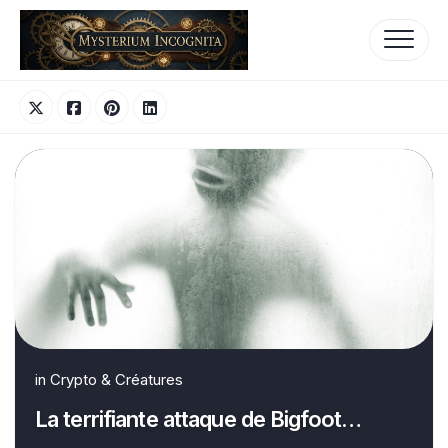
Skip
to
content
in
Crypto & Créatures
La terrifiante attaque de Bigfoot…