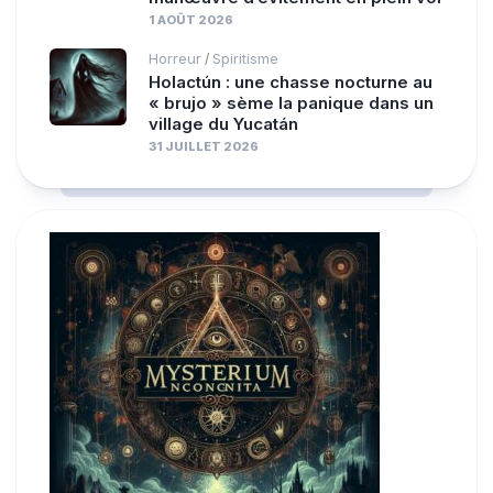
1 AOÛT 2026
Horreur
Spiritisme
/
Holactún : une chasse nocturne au
« brujo » sème la panique dans un
village du Yucatán
31 JUILLET 2026