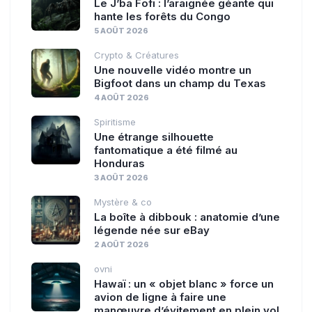
Le J’ba Fofi : l’araignée géante qui
hante les forêts du Congo
5 AOÛT 2026
Crypto & Créatures
Une nouvelle vidéo montre un
Bigfoot dans un champ du Texas
4 AOÛT 2026
Spiritisme
Une étrange silhouette
fantomatique a été filmé au
Honduras
3 AOÛT 2026
Mystère & co
La boîte à dibbouk : anatomie d’une
légende née sur eBay
2 AOÛT 2026
ovni
Hawaï : un « objet blanc » force un
avion de ligne à faire une
manœuvre d’évitement en plein vol