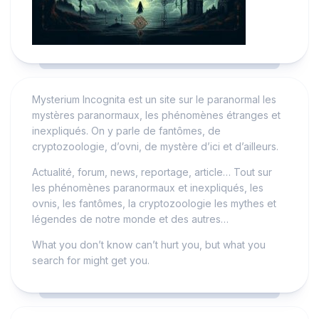
Mysterium Incognita est un site sur le paranormal les
mystères paranormaux, les phénomènes étranges et
inexpliqués. On y parle de fantômes, de
cryptozoologie, d’ovni, de mystère d’ici et d’ailleurs.
Actualité, forum, news, reportage, article… Tout sur
les phénomènes paranormaux et inexpliqués, les
ovnis, les fantômes, la cryptozoologie les mythes et
légendes de notre monde et des autres…
What you don’t know can’t hurt you, but what you
search for might get you.