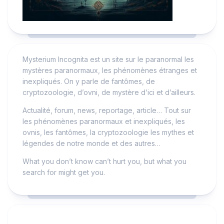
Mysterium Incognita est un site sur le paranormal les
mystères paranormaux, les phénomènes étranges et
inexpliqués. On y parle de fantômes, de
cryptozoologie, d’ovni, de mystère d’ici et d’ailleurs.
Actualité, forum, news, reportage, article… Tout sur
les phénomènes paranormaux et inexpliqués, les
ovnis, les fantômes, la cryptozoologie les mythes et
légendes de notre monde et des autres…
What you don’t know can’t hurt you, but what you
search for might get you.