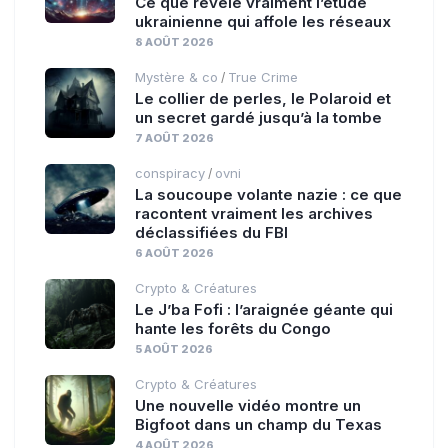
Ce que révèle vraiment l’étude
ukrainienne qui affole les réseaux
8 AOÛT 2026
Mystère & co
True Crime
/
Le collier de perles, le Polaroid et
un secret gardé jusqu’à la tombe
7 AOÛT 2026
conspiracy
ovni
/
La soucoupe volante nazie : ce que
racontent vraiment les archives
déclassifiées du FBI
6 AOÛT 2026
Crypto & Créatures
Le J’ba Fofi : l’araignée géante qui
hante les forêts du Congo
5 AOÛT 2026
Crypto & Créatures
Une nouvelle vidéo montre un
Bigfoot dans un champ du Texas
4 AOÛT 2026