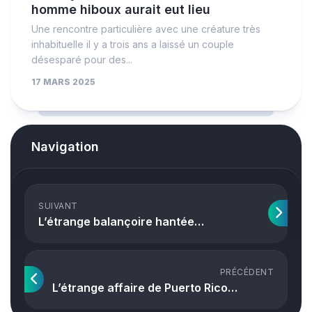
homme hiboux aurait eut lieu
Une rencontre particulière avec une créature très
inhabituelle il y a trois ans a laissé un couple
désesparé pour des...
17 MARS 2025
Navigation
SUIVANT
L’étrange balançoire hantée…
PRÉCÉDENT
L’étrange affaire de Puerto Rico…