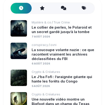
Mystère & co
True Crime
/
Le collier de perles, le Polaroid et
un secret gardé jusqu’à la tombe
7 AOÛT 2026
conspiracy
ovni
/
La soucoupe volante nazie : ce que
racontent vraiment les archives
déclassifiées du FBI
6 AOÛT 2026
Crypto & Créatures
Le J’ba Fofi : l’araignée géante qui
hante les forêts du Congo
5 AOÛT 2026
Crypto & Créatures
Une nouvelle vidéo montre un
Bigfoot dans un champ du Texas