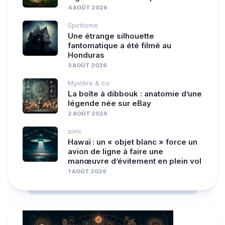
4 AOÛT 2026
Spiritisme
Une étrange silhouette
fantomatique a été filmé au
Honduras
3 AOÛT 2026
Mystère & co
La boîte à dibbouk : anatomie d’une
légende née sur eBay
2 AOÛT 2026
ovni
Hawaï : un « objet blanc » force un
avion de ligne à faire une
manœuvre d’évitement en plein vol
1 AOÛT 2026