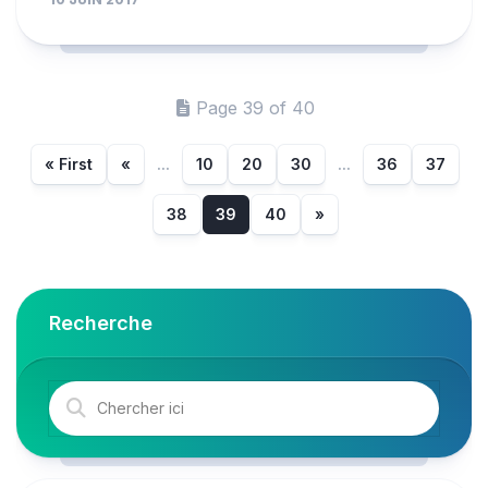
Page 39 of 40
« First
«
...
10
20
30
...
36
37
38
39
40
»
Recherche