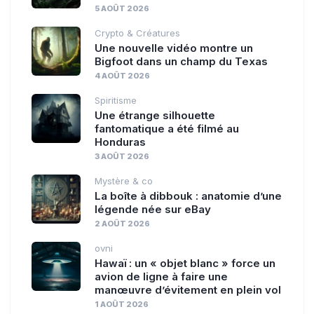
5 AOÛT 2026
Crypto & Créatures
Une nouvelle vidéo montre un
Bigfoot dans un champ du Texas
4 AOÛT 2026
Spiritisme
Une étrange silhouette
fantomatique a été filmé au
Honduras
3 AOÛT 2026
Mystère & co
La boîte à dibbouk : anatomie d’une
légende née sur eBay
2 AOÛT 2026
ovni
Hawaï : un « objet blanc » force un
avion de ligne à faire une
manœuvre d’évitement en plein vol
1 AOÛT 2026