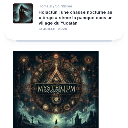
Horreur
Spiritisme
/
Holactún : une chasse nocturne au
« brujo » sème la panique dans un
village du Yucatán
31 JUILLET 2026