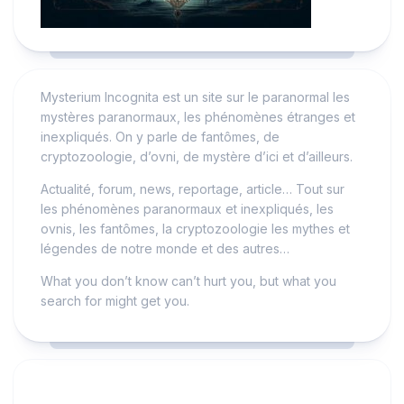
Mysterium Incognita est un site sur le paranormal les
mystères paranormaux, les phénomènes étranges et
inexpliqués. On y parle de fantômes, de
cryptozoologie, d’ovni, de mystère d’ici et d’ailleurs.
Actualité, forum, news, reportage, article… Tout sur
les phénomènes paranormaux et inexpliqués, les
ovnis, les fantômes, la cryptozoologie les mythes et
légendes de notre monde et des autres…
What you don’t know can’t hurt you, but what you
search for might get you.