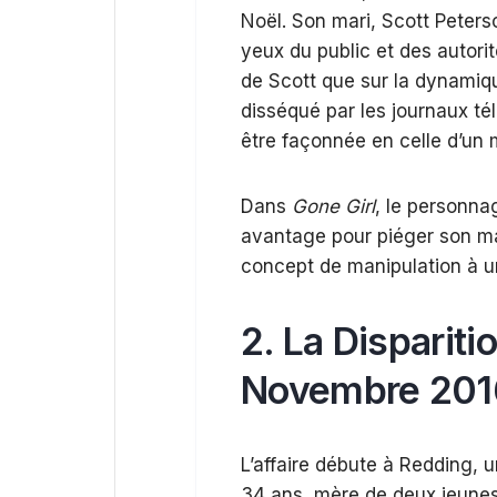
Noël. Son mari, Scott Peters
yeux du public et des autorité
de Scott que sur la dynamiq
disséqué par les journaux té
être façonnée en celle d’un 
Dans
Gone Girl
, le personna
avantage pour piéger son mari
concept de manipulation à un
2. La Dispariti
Novembre 201
L’affaire débute à Redding, un
34 ans, mère de deux jeunes 