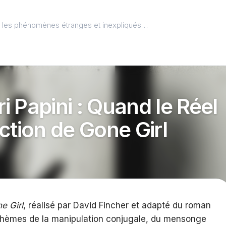
l, les phénomènes étranges et inexpliqués…
ri Papini : Quand le Réel
ction de Gone Girl
e Girl
, réalisé par David Fincher et adapté du roman
s thèmes de la manipulation conjugale, du mensonge