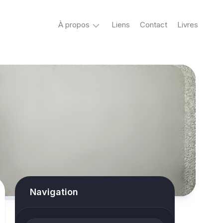
À propos
Liens
Contact
Livres
Crypto
&
Créatures
ovni
Mystère
&
co
Spiritisme
conspiracy
Navigation
Horreur
True