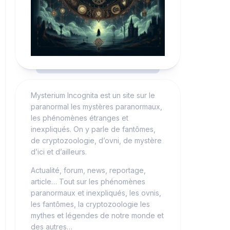
Mysterium Incognita est un site sur le
paranormal les mystères paranormaux,
les phénomènes étranges et
inexpliqués. On y parle de fantômes,
de cryptozoologie, d’ovni, de mystère
d’ici et d’ailleurs.
Actualité, forum, news, reportage,
article… Tout sur les phénomènes
paranormaux et inexpliqués, les ovnis,
les fantômes, la cryptozoologie les
mythes et légendes de notre monde et
des autres…