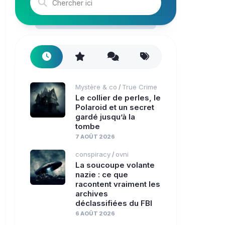
Mystère & co
True Crime
/
Le collier de perles, le
Polaroid et un secret
gardé jusqu’à la
tombe
7 AOÛT 2026
conspiracy
ovni
/
La soucoupe volante
nazie : ce que
racontent vraiment les
archives
déclassifiées du FBI
6 AOÛT 2026