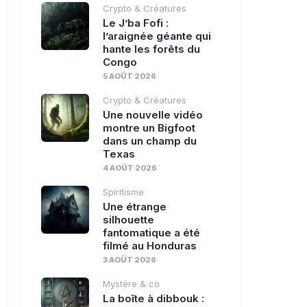
Crypto & Créatures
Le J’ba Fofi :
l’araignée géante qui
hante les forêts du
Congo
5 AOÛT 2026
Crypto & Créatures
Une nouvelle vidéo
montre un Bigfoot
dans un champ du
Texas
4 AOÛT 2026
Spiritisme
Une étrange
silhouette
fantomatique a été
filmé au Honduras
3 AOÛT 2026
Mystère & co
La boîte à dibbouk :