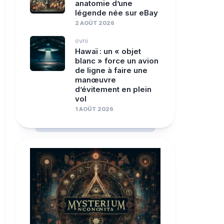
anatomie d’une
légende née sur eBay
2 AOÛT 2026
ovni
Hawaï : un « objet
blanc » force un avion
de ligne à faire une
manœuvre
d’évitement en plein
vol
1 AOÛT 2026