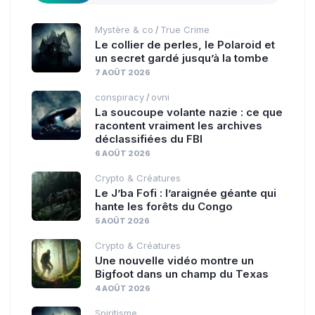
Mystère & co
True Crime
/
Le collier de perles, le Polaroid et
un secret gardé jusqu’à la tombe
7 AOÛT 2026
conspiracy
ovni
/
La soucoupe volante nazie : ce que
racontent vraiment les archives
déclassifiées du FBI
6 AOÛT 2026
Crypto & Créatures
Le J’ba Fofi : l’araignée géante qui
hante les forêts du Congo
5 AOÛT 2026
Crypto & Créatures
Une nouvelle vidéo montre un
Bigfoot dans un champ du Texas
4 AOÛT 2026
Spiritisme