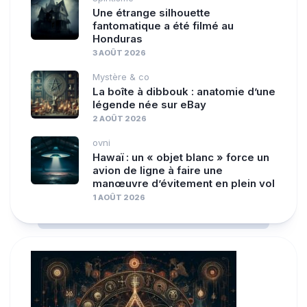
Une étrange silhouette
fantomatique a été filmé au
Honduras
3 AOÛT 2026
Mystère & co
La boîte à dibbouk : anatomie d’une
légende née sur eBay
2 AOÛT 2026
ovni
Hawaï : un « objet blanc » force un
avion de ligne à faire une
manœuvre d’évitement en plein vol
1 AOÛT 2026