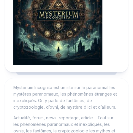
Mysterium Incognita est un site sur le paranormal les
mystères paranormaux, les phénomènes étranges et
inexpliqués. On y parle de fantômes, de
cryptozoologie, d’ovni, de mystère d’ici et d’ailleurs.
Actualité, forum, news, reportage, article… Tout sur
les phénomènes paranormaux et inexpliqués, les
ovnis, les fantômes, la cryptozoologie les mythes et