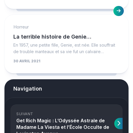
Horreur
La terrible histoire de Genie…
En 1957, une petite fille, Genie, est née. Elle souffrait
de trouble manteaux et sa vie fut un calvaire…
30 AVRIL 2021
Navigation
SUIVANT
Get Rich Magic : L’Odyssée Astrale de
Madame La Viesta et l’École Occulte de