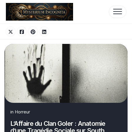
Skip
to
content
in
Horreur
L’Affaire du Clan Goler : Anatomie
d’une Tragédie Sociale sur South