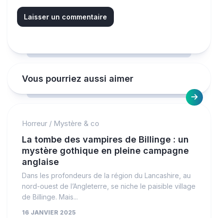
Vous pourriez aussi aimer
Horreur
/
Mystère & co
La tombe des vampires de Billinge : un
mystère gothique en pleine campagne
anglaise
Dans les profondeurs de la région du Lancashire, au
nord-ouest de l’Angleterre, se niche le paisible village
de Billinge. Mais...
16 JANVIER 2025