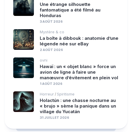
Une étrange silhouette
fantomatique a été filmé au
Honduras
3 AOÛT 2026
Mystère & co
La boîte à dibbouk : anatomie d’une
légende née sur eBay
2 AOÛT 2026
ovni
Hawaï : un « objet blanc » force un
avion de ligne à faire une
manœuvre d’évitement en plein vol
1 AOÛT 2026
Horreur
Spiritisme
/
Holactún : une chasse nocturne au
« brujo » sème la panique dans un
village du Yucatán
31 JUILLET 2026