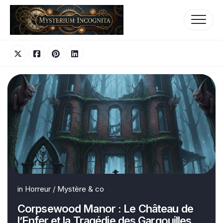
Skip
to
content
in
Horreur
/
Mystère & co
Corpsewood Manor : Le Château de
l’Enfer et la Tragédie des Gargouilles