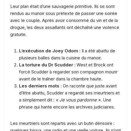
Leur plan était d’une sauvagerie primitive. Ils se sont
rendus au manoir sous prétexte de passer une soirée
avec le couple. Après avoir consommé du vin et de la
drogue, les deux assaillants ont déchaîné une violence
gratuite.
L’exécution de Joey Odom
: Il a été abattu de
plusieurs balles dans la cuisine du manoir.
La torture du Dr Scudder
: West et Brock ont
forcé Scudder à regarder son compagnon mourir
avant de le traîner dans la chambre haute.
Les derniers mots
: On raconte que juste avant
d’être abattu, Scudder a regardé ses meurtriers et
a simplement dit :
« Je vous pardonne »
. Une
phrase qui hante encore les archives judiciaires.
Les meurtriers sont repartis avec un butin dérisoire :
quelques bijoux, une radio et une vieille voiture. Ils n’ont