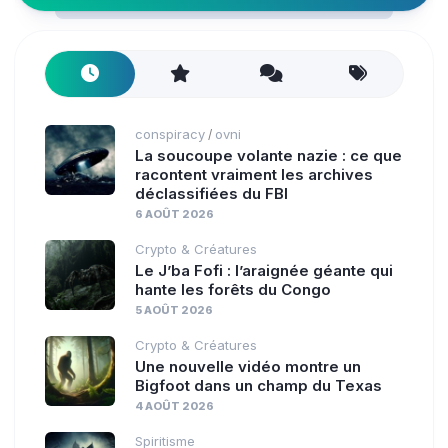
conspiracy
ovni
/
La soucoupe volante nazie : ce que
racontent vraiment les archives
déclassifiées du FBI
6 AOÛT 2026
Crypto & Créatures
Le J’ba Fofi : l’araignée géante qui
hante les forêts du Congo
5 AOÛT 2026
Crypto & Créatures
Une nouvelle vidéo montre un
Bigfoot dans un champ du Texas
4 AOÛT 2026
Spiritisme