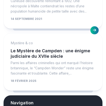
Curieuse découverte remontant à 1902. Une
nécropole à Malte contiendrait les restes d’une
population humanoïde de petite taille avec des...
14 SEPTEMBRE 2021
Mystère & co
Le Mystère de Campden : une énigme
judiciaire du XVIIe siècle
Parmi les affaires criminelles qui ont marqué l’histoire
britannique, le “Campden Wonder” reste une énigme
fascinante et troublante. Cette affaire,...
18 FÉVRIER 2025
Navigation