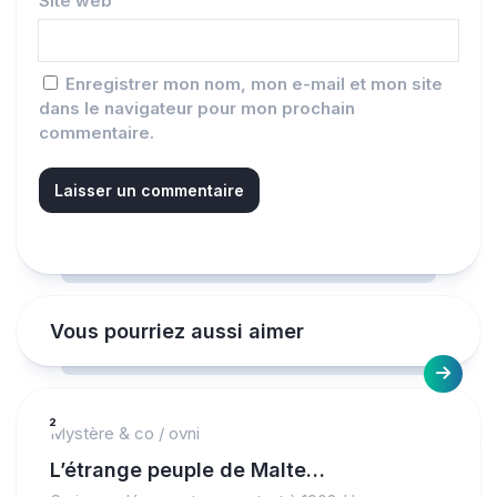
Site web
Enregistrer mon nom, mon e-mail et mon site
dans le navigateur pour mon prochain
commentaire.
Vous pourriez aussi aimer
2
Mystère & co
/
ovni
L’étrange peuple de Malte…