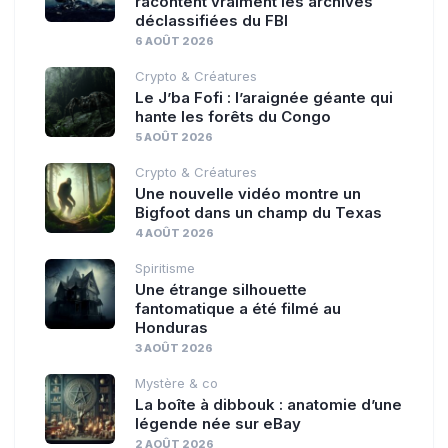
racontent vraiment les archives
déclassifiées du FBI
6 AOÛT 2026
Crypto & Créatures
Le J’ba Fofi : l’araignée géante qui
hante les forêts du Congo
5 AOÛT 2026
Crypto & Créatures
Une nouvelle vidéo montre un
Bigfoot dans un champ du Texas
4 AOÛT 2026
Spiritisme
Une étrange silhouette
fantomatique a été filmé au
Honduras
3 AOÛT 2026
Mystère & co
La boîte à dibbouk : anatomie d’une
légende née sur eBay
2 AOÛT 2026