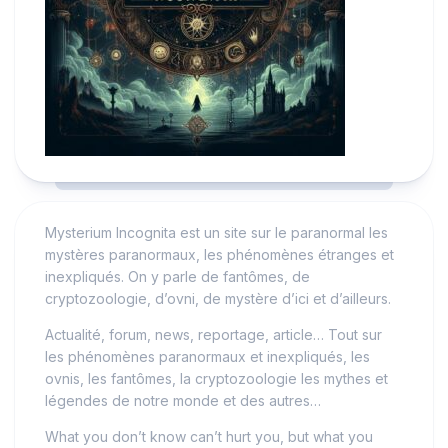
Mysterium Incognita est un site sur le paranormal les
mystères paranormaux, les phénomènes étranges et
inexpliqués. On y parle de fantômes, de
cryptozoologie, d’ovni, de mystère d’ici et d’ailleurs.
Actualité, forum, news, reportage, article… Tout sur
les phénomènes paranormaux et inexpliqués, les
ovnis, les fantômes, la cryptozoologie les mythes et
légendes de notre monde et des autres…
What you don’t know can’t hurt you, but what you