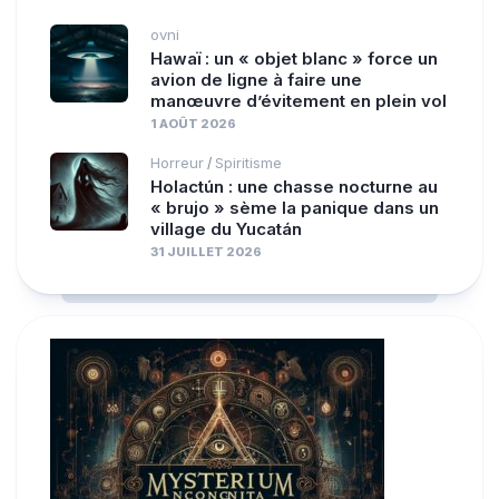
ovni
Hawaï : un « objet blanc » force un
avion de ligne à faire une
manœuvre d’évitement en plein vol
1 AOÛT 2026
Horreur
Spiritisme
/
Holactún : une chasse nocturne au
« brujo » sème la panique dans un
village du Yucatán
31 JUILLET 2026