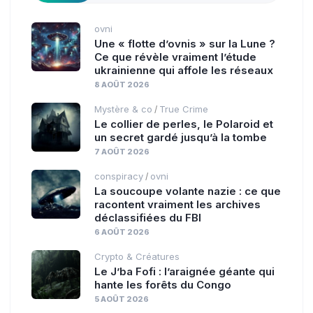
ovni
Une « flotte d’ovnis » sur la Lune ?
Ce que révèle vraiment l’étude
ukrainienne qui affole les réseaux
8 AOÛT 2026
Mystère & co
True Crime
/
Le collier de perles, le Polaroid et
un secret gardé jusqu’à la tombe
7 AOÛT 2026
conspiracy
ovni
/
La soucoupe volante nazie : ce que
racontent vraiment les archives
déclassifiées du FBI
6 AOÛT 2026
Crypto & Créatures
Le J’ba Fofi : l’araignée géante qui
hante les forêts du Congo
5 AOÛT 2026