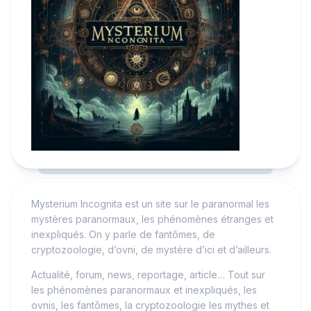
Mysterium Incognita est un site sur le paranormal les
mystères paranormaux, les phénomènes étranges et
inexpliqués. On y parle de fantômes, de
cryptozoologie, d’ovni, de mystère d’ici et d’ailleurs.
Actualité, forum, news, reportage, article… Tout sur
les phénomènes paranormaux et inexpliqués, les
ovnis, les fantômes, la cryptozoologie les mythes et