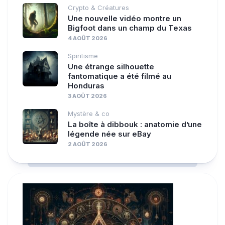
Crypto & Créatures
Une nouvelle vidéo montre un
Bigfoot dans un champ du Texas
4 AOÛT 2026
Spiritisme
Une étrange silhouette
fantomatique a été filmé au
Honduras
3 AOÛT 2026
Mystère & co
La boîte à dibbouk : anatomie d’une
légende née sur eBay
2 AOÛT 2026