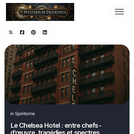
Skip
to
content
in
Spiritisme
Le Chelsea Hotel : entre chefs-
d’œuvre, tragédies et spectres