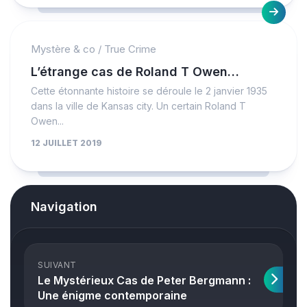
Mystère & co
/
True Crime
L’étrange cas de Roland T Owen…
Cette étonnante histoire se déroule le 2 janvier 1935
dans la ville de Kansas city. Un certain Roland T
Owen...
12 JUILLET 2019
Navigation
SUIVANT
Le Mystérieux Cas de Peter Bergmann :
Une énigme contemporaine