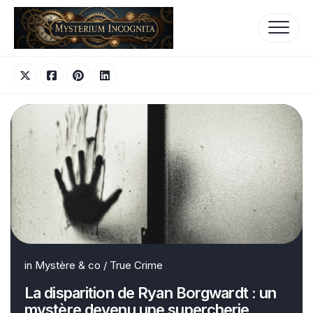
Skip
to
content
in
Mystère & co
/
True Crime
La disparition de Ryan Borgwardt : un
mystère devenu une supercherie