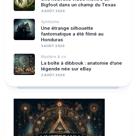
Bigfoot dans un champ du Texas
4 AOÛT 2026
Spiritisme
Une étrange silhouette
fantomatique a été filmé au
Honduras
3 AOÛT 2026
Mystère & co
La boîte à dibbouk : anatomie d’une
légende née sur eBay
2 AOÛT 2026