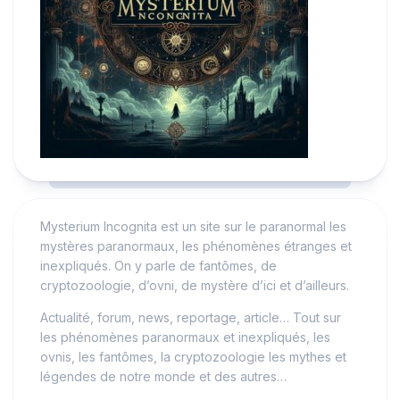
Mysterium Incognita est un site sur le paranormal les
mystères paranormaux, les phénomènes étranges et
inexpliqués. On y parle de fantômes, de
cryptozoologie, d’ovni, de mystère d’ici et d’ailleurs.
Actualité, forum, news, reportage, article… Tout sur
les phénomènes paranormaux et inexpliqués, les
ovnis, les fantômes, la cryptozoologie les mythes et
légendes de notre monde et des autres…