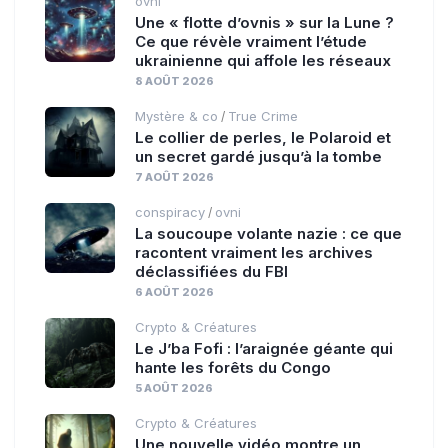
ovni
Une « flotte d’ovnis » sur la Lune ?
Ce que révèle vraiment l’étude
ukrainienne qui affole les réseaux
8 AOÛT 2026
Mystère & co
True Crime
/
Le collier de perles, le Polaroid et
un secret gardé jusqu’à la tombe
7 AOÛT 2026
conspiracy
ovni
/
La soucoupe volante nazie : ce que
racontent vraiment les archives
déclassifiées du FBI
6 AOÛT 2026
Crypto & Créatures
Le J’ba Fofi : l’araignée géante qui
hante les forêts du Congo
5 AOÛT 2026
Crypto & Créatures
Une nouvelle vidéo montre un