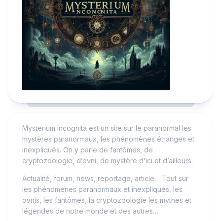
Mysterium Incognita est un site sur le paranormal les
mystères paranormaux, les phénomènes étranges et
inexpliqués. On y parle de fantômes, de
cryptozoologie, d’ovni, de mystère d’ici et d’ailleurs.
Actualité, forum, news, reportage, article… Tout sur
les phénomènes paranormaux et inexpliqués, les
ovnis, les fantômes, la cryptozoologie les mythes et
légendes de notre monde et des autres…