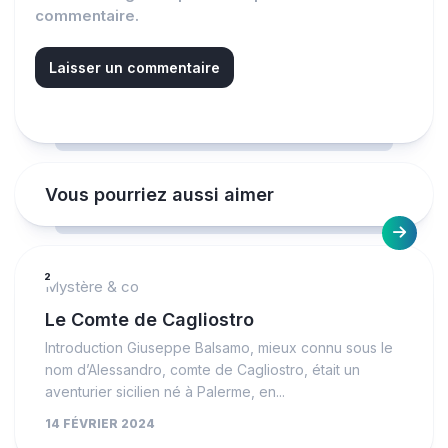
commentaire.
Vous pourriez aussi aimer
2
Mystère & co
Le Comte de Cagliostro
Introduction Giuseppe Balsamo, mieux connu sous le
nom d’Alessandro, comte de Cagliostro, était un
aventurier sicilien né à Palerme, en...
14 FÉVRIER 2024