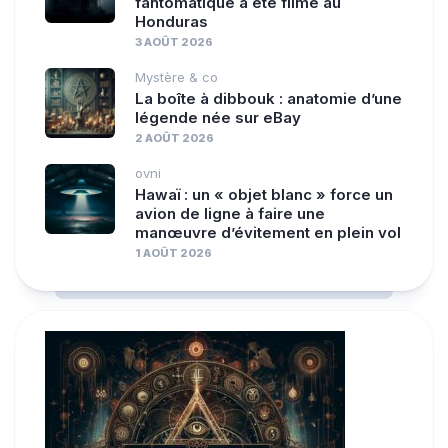
fantomatique a été filmé au
Honduras
3 AOÛT 2026
Mystère & co
La boîte à dibbouk : anatomie d’une
légende née sur eBay
2 AOÛT 2026
ovni
Hawaï : un « objet blanc » force un
avion de ligne à faire une
manœuvre d’évitement en plein vol
1 AOÛT 2026