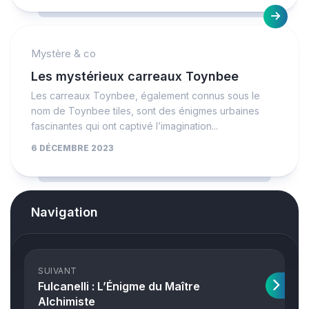
Mystère & co
Les mystérieux carreaux Toynbee
Les carreaux Toynbee, également connus sous le
nom de Toynbee tiles, sont des énigmes urbaines
fascinantes qui ont captivé l’imagination...
6 DÉCEMBRE 2023
Navigation
SUIVANT
Fulcanelli : L’Énigme du Maître
Alchimiste