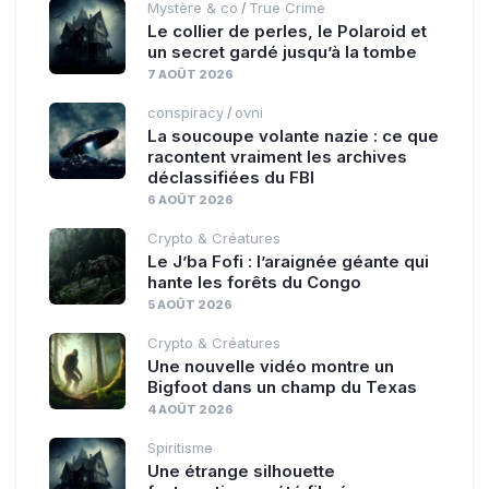
Mystère & co
True Crime
/
Le collier de perles, le Polaroid et
un secret gardé jusqu’à la tombe
7 AOÛT 2026
conspiracy
ovni
/
La soucoupe volante nazie : ce que
racontent vraiment les archives
déclassifiées du FBI
6 AOÛT 2026
Crypto & Créatures
Le J’ba Fofi : l’araignée géante qui
hante les forêts du Congo
5 AOÛT 2026
Crypto & Créatures
Une nouvelle vidéo montre un
Bigfoot dans un champ du Texas
4 AOÛT 2026
Spiritisme
Une étrange silhouette