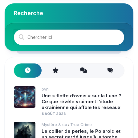
Recherche
ovni
Une « flotte d’ovnis » sur la Lune ?
Ce que révèle vraiment l’étude
ukrainienne qui affole les réseaux
8 AOÛT 2026
Mystère & co
True Crime
/
Le collier de perles, le Polaroid et
un secret gardé jusqu’à la tombe