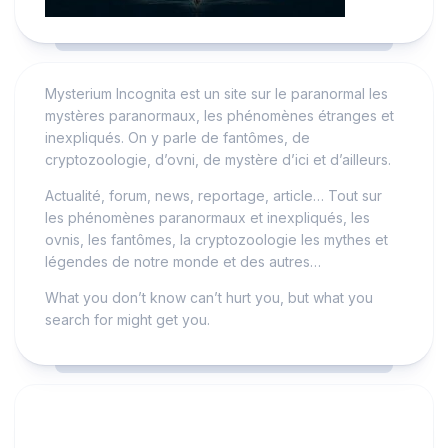
Mysterium Incognita est un site sur le paranormal les
mystères paranormaux, les phénomènes étranges et
inexpliqués. On y parle de fantômes, de
cryptozoologie, d’ovni, de mystère d’ici et d’ailleurs.
Actualité, forum, news, reportage, article… Tout sur
les phénomènes paranormaux et inexpliqués, les
ovnis, les fantômes, la cryptozoologie les mythes et
légendes de notre monde et des autres…
What you don’t know can’t hurt you, but what you
search for might get you.