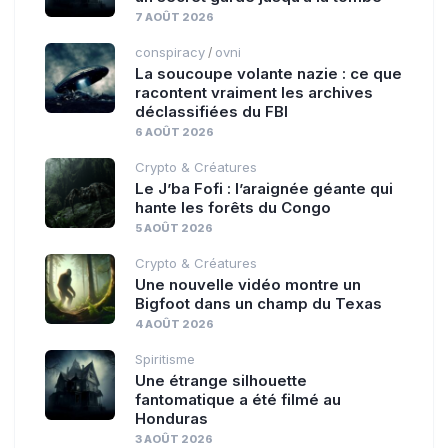
7 AOÛT 2026
conspiracy
ovni
/
La soucoupe volante nazie : ce que
racontent vraiment les archives
déclassifiées du FBI
6 AOÛT 2026
Crypto & Créatures
Le J’ba Fofi : l’araignée géante qui
hante les forêts du Congo
5 AOÛT 2026
Crypto & Créatures
Une nouvelle vidéo montre un
Bigfoot dans un champ du Texas
4 AOÛT 2026
Spiritisme
Une étrange silhouette
fantomatique a été filmé au
Honduras
3 AOÛT 2026