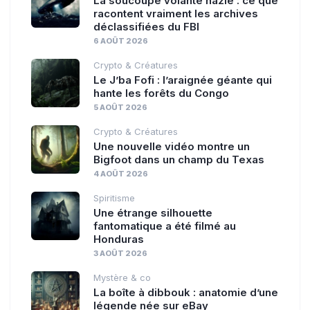
La soucoupe volante nazie : ce que
racontent vraiment les archives
déclassifiées du FBI
6 AOÛT 2026
Crypto & Créatures
Le J’ba Fofi : l’araignée géante qui
hante les forêts du Congo
5 AOÛT 2026
Crypto & Créatures
Une nouvelle vidéo montre un
Bigfoot dans un champ du Texas
4 AOÛT 2026
Spiritisme
Une étrange silhouette
fantomatique a été filmé au
Honduras
3 AOÛT 2026
Mystère & co
La boîte à dibbouk : anatomie d’une
légende née sur eBay