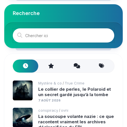
Recherche
Mystère & co
True Crime
/
Le collier de perles, le Polaroid et
un secret gardé jusqu’à la tombe
7 AOÛT 2026
conspiracy
ovni
/
La soucoupe volante nazie : ce que
racontent vraiment les archives