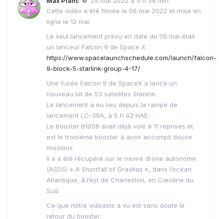
Max Planc
25 mai 2022 à 9 h 56 min
Cette vidéo a été filmée le 06 mai 2022 et mise en
ligne le 12 mai.
Le seul lancement prévu en date du 06 mai était
un lanceur Falcon 9 de Space X :
https://www.spacelaunchschedule.com/launch/falcon-
9-block-5-starlink-group-4-17/
Une fusée Falcon 9 de SpaceX a lancé un
nouveau lot de 53 satellites Starlink.
Le lancement a eu lieu depuis la rampe de
lancement LC-39A, à 5 h 42 HAE.
Le booster B1058 avait déjà volé à 11 reprises et
est le troisième booster à avoir accompli douze
missions.
Il a a été récupéré sur le navire drone autonome
(ASDS) « A Shortfall of Gravitas », dans l’océan
Atlantique, à l’est de Charleston, en Caroline du
Sud.
Ce que notre vidéaste a vu est sans doute le
retour du booster.