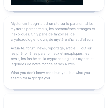
Mysterium Incognita est un site sur le paranormal les
mystères paranormaux, les phénomènes étranges et
inexpliqués. On y parle de fantômes, de
cryptozoologie, d’ovni, de mystère d’ici et d’ailleurs.
Actualité, forum, news, reportage, article… Tout sur
les phénomènes paranormaux et inexpliqués, les
ovnis, les fantômes, la cryptozoologie les mythes et
légendes de notre monde et des autres…
What you don’t know can’t hurt you, but what you
search for might get you.