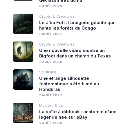
déclassifiées du FBI
6 AOÛT 2026
Crypto & Créatures
Le J’ba Fofi : l’araignée géante qui
hante les forêts du Congo
5 AOÛT 2026
Crypto & Créatures
Une nouvelle vidéo montre un
Bigfoot dans un champ du Texas
4 AOÛT 2026
Spiritisme
Une étrange silhouette
fantomatique a été filmé au
Honduras
3 AOÛT 2026
Mystère & co
La boîte à dibbouk : anatomie d’une
légende née sur eBay
2 AOÛT 2026