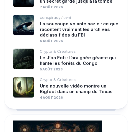
un secret gardé jusqu’à la tombe
7 AOÛT 2026
conspiracy
ovni
/
La soucoupe volante nazie : ce que
racontent vraiment les archives
déclassifiées du FBI
6 AOÛT 2026
Crypto & Créatures
Le J’ba Fofi : l’araignée géante qui
hante les forêts du Congo
5 AOÛT 2026
Crypto & Créatures
Une nouvelle vidéo montre un
Bigfoot dans un champ du Texas
4 AOÛT 2026