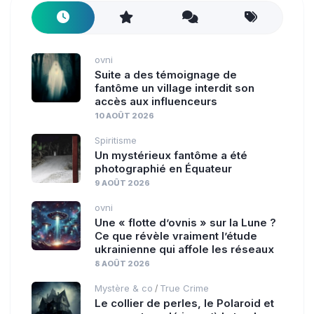
ovni
Suite a des témoignage de
fantôme un village interdit son
accès aux influenceurs
10 AOÛT 2026
Spiritisme
Un mystérieux fantôme a été
photographié en Équateur
9 AOÛT 2026
ovni
Une « flotte d’ovnis » sur la Lune ?
Ce que révèle vraiment l’étude
ukrainienne qui affole les réseaux
8 AOÛT 2026
Mystère & co
True Crime
/
Le collier de perles, le Polaroid et