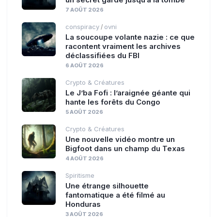
7 AOÛT 2026
conspiracy
ovni
/
La soucoupe volante nazie : ce que
racontent vraiment les archives
déclassifiées du FBI
6 AOÛT 2026
Crypto & Créatures
Le J’ba Fofi : l’araignée géante qui
hante les forêts du Congo
5 AOÛT 2026
Crypto & Créatures
Une nouvelle vidéo montre un
Bigfoot dans un champ du Texas
4 AOÛT 2026
Spiritisme
Une étrange silhouette
fantomatique a été filmé au
Honduras
3 AOÛT 2026