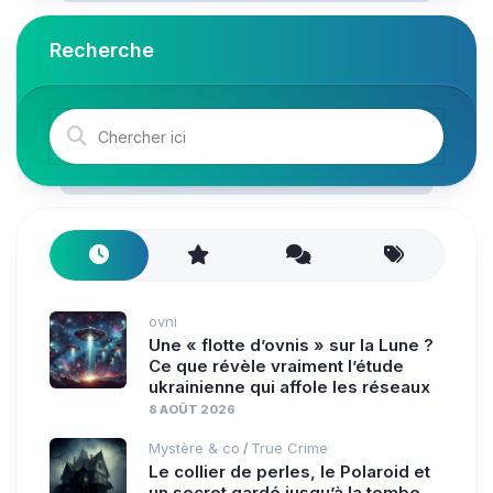
Recherche
ovni
Une « flotte d’ovnis » sur la Lune ?
Ce que révèle vraiment l’étude
ukrainienne qui affole les réseaux
8 AOÛT 2026
Mystère & co
True Crime
/
Le collier de perles, le Polaroid et
un secret gardé jusqu’à la tombe