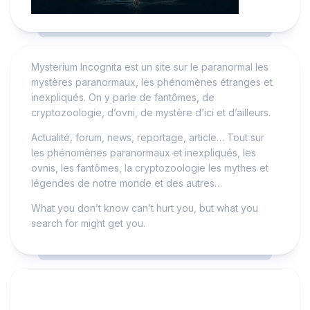
Mysterium Incognita est un site sur le paranormal les
mystères paranormaux, les phénomènes étranges et
inexpliqués. On y parle de fantômes, de
cryptozoologie, d’ovni, de mystère d’ici et d’ailleurs.
Actualité, forum, news, reportage, article… Tout sur
les phénomènes paranormaux et inexpliqués, les
ovnis, les fantômes, la cryptozoologie les mythes et
légendes de notre monde et des autres…
What you don’t know can’t hurt you, but what you
search for might get you.