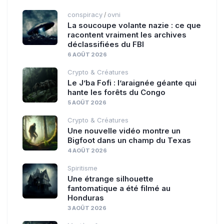
conspiracy
ovni
/
La soucoupe volante nazie : ce que
racontent vraiment les archives
déclassifiées du FBI
6 AOÛT 2026
Crypto & Créatures
Le J’ba Fofi : l’araignée géante qui
hante les forêts du Congo
5 AOÛT 2026
Crypto & Créatures
Une nouvelle vidéo montre un
Bigfoot dans un champ du Texas
4 AOÛT 2026
Spiritisme
Une étrange silhouette
fantomatique a été filmé au
Honduras
3 AOÛT 2026