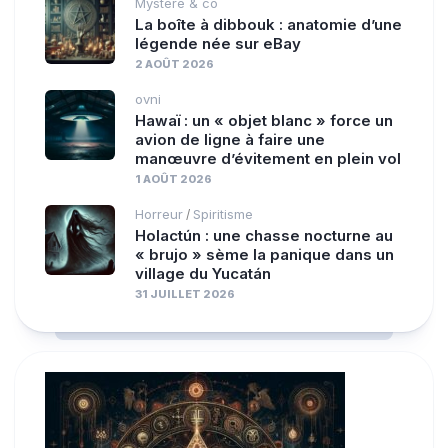
Mystère & co
La boîte à dibbouk : anatomie d’une
légende née sur eBay
2 AOÛT 2026
ovni
Hawaï : un « objet blanc » force un
avion de ligne à faire une
manœuvre d’évitement en plein vol
1 AOÛT 2026
Horreur
Spiritisme
/
Holactún : une chasse nocturne au
« brujo » sème la panique dans un
village du Yucatán
31 JUILLET 2026