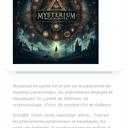
Mysterium Incognita est un site sur le paranormal les
mystères paranormaux, les phénomènes étranges et
inexpliqués. On y parle de fantômes, de
cryptozoologie, d’ovni, de mystère d’ici et d’ailleurs.
Actualité, forum, news, reportage, article… Tout sur
les phénomènes paranormaux et inexpliqués, les
ovnis, les fantômes, la cryptozoologie les mythes et